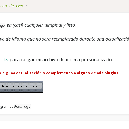
treo
de
PMs'
;
en (casi) cualquier template y listo.
ng}
hivo de idioma que no sera reemplazado durante una actualizació
oks
para cargar mi archivo de idioma personalizado.
ar alguna actualización o complemento a alguno de mis plugins.
legram at
;
@omarugc