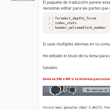
El paquete de traducción parece est
necesitas editar para las partes que
forumbit_depth2_forum

index_stats

Si usas multiples idiomas en tu com
He editado el titulo de tu tema para
Saludos.
Envía un DM o MP si te interesa patrocin
Discord
(
); Te
omar.gonzalez
Omar G.#6117