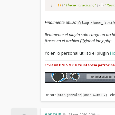
$l
[
'theme_tracking'
]
=
'Ras
Finalmente utiliza
{$lang->theme_tracki
Realmente el plugin solo carga un arc
frases en el archivo [i]global.lang.php
.
Yo en lo personal utilizo el plugin
Ho
Envía un DM o MP si te interesa patrocin
Discord
(
); Te
omar.gonzalez
Omar G.#6117
gonzal0
28 Apr, 2020, 9:26 pm