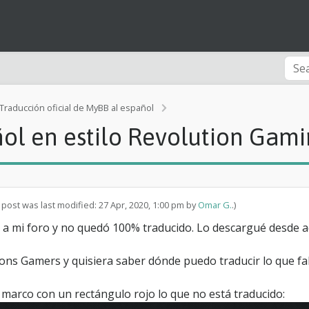
T
Traducción oficial de MyBB al español
r
ñol en estilo Revolution Gam
a
d
u
c
i
r
 post was last modified: 27 Apr, 2020, 1:00 pm by
Omar G.
.)
p
a
ol a mi foro y no quedó 100% traducido. Lo descargué desde a
l
a
ions Gamers y quisiera saber dónde puedo traducir lo que fa
b
r
a
arco con un rectángulo rojo lo que no está traducido:
s