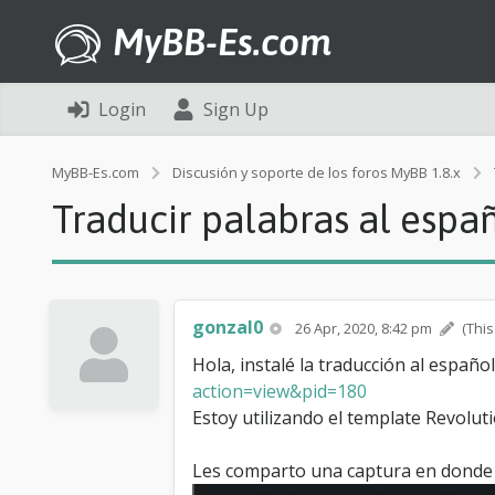
MyBB-Es.com
Login
Sign Up
MyBB-Es.com
Discusión y soporte de los foros MyBB 1.8.x
Traducir palabras al espa
gonzal0
26 Apr, 2020, 8:42 pm
(This
Hola, instalé la traducción al españ
action=view&pid=180
Estoy utilizando el template Revolut
Les comparto una captura en donde m