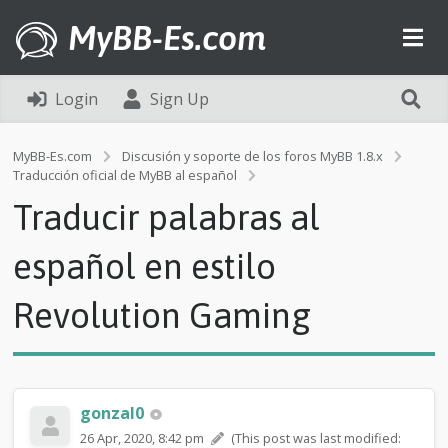
MyBB-Es.com
Login
Sign Up
MyBB-Es.com
Discusión y soporte de los foros MyBB 1.8.x
T
Traducción oficial de MyBB al español
r
Traducir palabras al
a
d
u
español en estilo
c
i
Revolution Gaming
r
p
a
l
a
b
gonzal0
r
26 Apr, 2020, 8:42 pm
(This post was last modified:
a