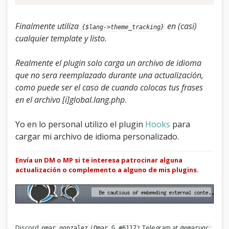
Finalmente utiliza
en (casi)
{$lang->theme_tracking}
cualquier template y listo.
Realmente el plugin solo carga un archivo de idioma
que no sera reemplazado durante una actualización,
como puede ser el caso de cuando colocas tus frases
en el archivo [i]global.lang.php
.
Yo en lo personal utilizo el plugin
Hooks
para
cargar mi archivo de idioma personalizado.
Envía un DM o MP si te interesa patrocinar alguna
actualización o complemento a alguno de mis plugins.
Discord
(
); Telegram at
;
omar.gonzalez
Omar G.#6117
@omarugc