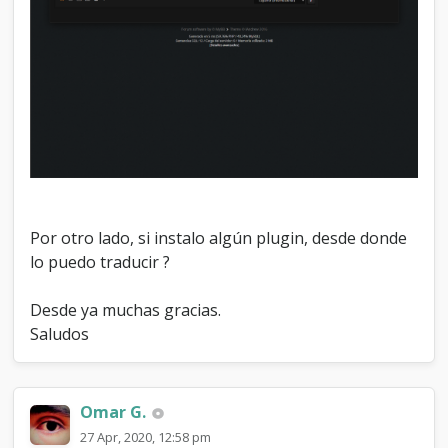
u
t
i
o
n
G
a
m
i
n
g
Por otro lado, si instalo algún plugin, desde donde
lo puedo traducir ?
Desde ya muchas gracias.
Saludos
Omar G.
27 Apr, 2020, 12:58 pm