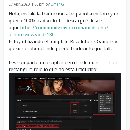
s
27 Apr, 2020, 1:00 pm by
Omar G.
.)
a
Hola, instalé la traducción al español a mi foro y no
l
e
quedó 100% traducido. Lo descargué desde
s
aquí:
https://community.mybb.com/mods.php?
p
action=view&pid=180
a
Estoy utilizando el template Revolutions Gamers y
ñ
o
quisiera saber dónde puedo traducir lo que falta.
l
e
Les comparto una captura en donde marco con un
n
rectángulo rojo lo que no está traducido:
e
s
t
i
l
o
R
e
v
o
l