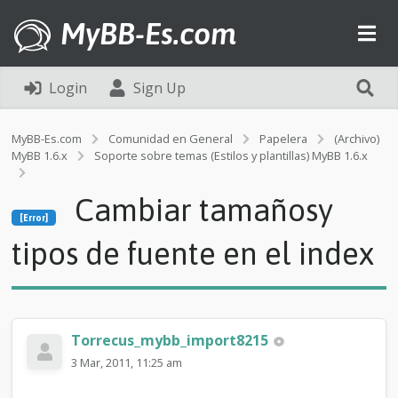
MyBB-Es.com
Login
Sign Up
MyBB-Es.com
Comunidad en General
Papelera
(Archivo)
MyBB 1.6.x
Soporte sobre temas (Estilos y plantillas) MyBB 1.6.x
[Error]
Cambiar tamañosy
C
[Error]
a
m
tipos de fuente en el index
b
i
a
r
t
Torrecus_mybb_import8215
a
m
3 Mar, 2011, 11:25 am
a
ñ