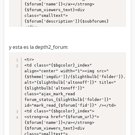
{$forum['name']}</a></strong>
{$forum_viewers_text}<div 
class="smalltext">
{$forum['description']}{$subforums}
</div>

</td>

<td class="{$bgcolor}_index smalltext" 
align="right" style="white-space: 
y esta es la depth2_forum:
nowrap" width="100">{$posts}
{$unapproved['unapproved_posts']} 
<tr>

{$lang->forumbit_posts}<br />{$threads}
<td class="{$bgcolor}_index" 
{$unapproved['unapproved_threads']} 
align="center" width="1"><img src="
{$lang->forumbit_threads}</td>

{$theme['imgdir']}/{$lightbulb['folder']}.gif"
<td class="{$bgcolor}_index" 
alt="{$lightbulb['altonoff']}" title="
align="left" style="white-space: nowrap" 
{$lightbulb['altonoff']}" 
width="200">{$lastpost}</td>

class="ajax_mark_read 
</tr>
forum_status_{$lightbulb['folder']}" 
id="mark_read_{$forum['fid']}" /></td>

<td class="{$bgcolor}_index">

<strong><a href="{$forum_url}">
{$forum['name']}</a></strong>
{$forum_viewers_text}<div 
class="smalltext">