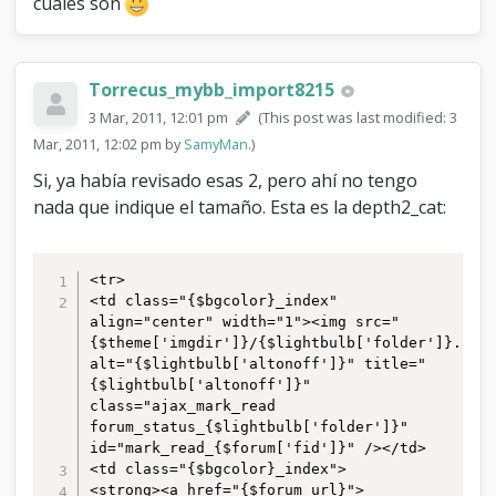
e
cuales son
x
Torrecus_mybb_import8215
3 Mar, 2011, 12:01 pm
(This post was last modified: 3
Mar, 2011, 12:02 pm by
SamyMan
.)
Si, ya había revisado esas 2, pero ahí no tengo
nada que indique el tamaño. Esta es la depth2_cat:
<tr>

<td class="{$bgcolor}_index" 
align="center" width="1"><img src="
{$theme['imgdir']}/{$lightbulb['folder']}.gif"
alt="{$lightbulb['altonoff']}" title="
{$lightbulb['altonoff']}" 
class="ajax_mark_read 
forum_status_{$lightbulb['folder']}" 
id="mark_read_{$forum['fid']}" /></td>

<td class="{$bgcolor}_index">

<strong><a href="{$forum_url}">