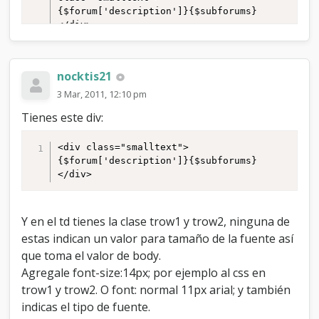
{$forum['description']}{$subforums}
</div>

</td>

<td class="{$bgcolor}_index smalltext" 
align="right" style="white-space: 
nocktis21
nowrap" width="100">{$posts}
{$unapproved['unapproved_posts']} 
3 Mar, 2011, 12:10 pm
{$lang->forumbit_posts}<br />{$threads}
Tienes este div:
{$unapproved['unapproved_threads']} 
{$lang->forumbit_threads}</td>

<td class="{$bgcolor}_index" 
<div class="smalltext">
align="left" style="white-space: nowrap" 
{$forum['description']}{$subforums}
width="200">{$lastpost}</td>

</div>
</tr>
Y en el td tienes la clase trow1 y trow2, ninguna de
estas indican un valor para tamaño de la fuente así
que toma el valor de body.
Agregale font-size:14px; por ejemplo al css en
trow1 y trow2. O font: normal 11px arial; y también
indicas el tipo de fuente.