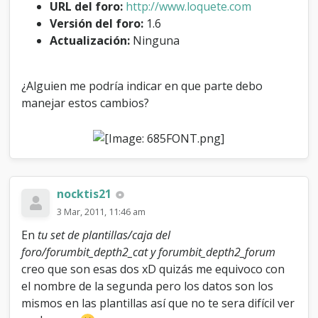
URL del foro:
http://www.loquete.com
o
s
Versión del foro:
1.6
y
Actualización:
Ninguna
t
i
p
¿Alguien me podría indicar en que parte debo
o
manejar estos cambios?
s
d
e
f
u
e
n
nocktis21
t
e
3 Mar, 2011, 11:46 am
e
En
tu set de plantillas/caja del
n
foro/forumbit_depth2_cat y forumbit_depth2_forum
e
l
creo que son esas dos xD quizás me equivoco con
i
el nombre de la segunda pero los datos son los
n
mismos en las plantillas así que no te sera difícil ver
d