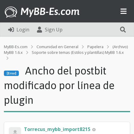
MyBB-Es.com
Login
Sign Up
MyBB-Es.com
Comunidad en General
Papelera
(Archivo)
MyBB 1.6.x
Soporte sobre temas (Estilos y plantillas) MyBB 1.6.x
[Error]
Ancho del postbit
A
[Error]
n
c
modificado por línea de
h
o
plugin
d
e
l
p
o
s
Torrecus_mybb_import8215
t