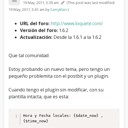
19 May, 2011, 5:39 am
(This post was last modified:
b
i
19 May, 2011, 5:41 am by
SamyMan
.)
t
m
URL del foro:
http://www.loquete.com/
o
Versión del foro:
1.6.2
d
i
Actualización:
Desde la 1.6.1 a la 1.6.2
f
i
c
Que tal comunidad
a
d
o
Estoy probando un nuevo tema, pero tengo un
p
pequeño problemita con el postbit y un plugin.
o
r
Cuando tengo el plugin sin modificar, con su
l
í
plantilla intacta, que es esta:
n
e
a
Hora y Fecha locales: {$date_now} , 
d
{$time_now}
e