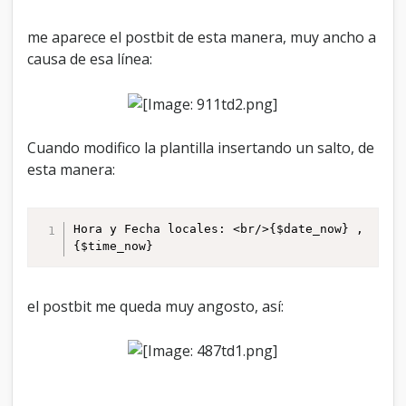
p
l
u
me aparece el postbit de esta manera, muy ancho a
g
causa de esa línea:
i
n
Cuando modifico la plantilla insertando un salto, de
esta manera:
Hora y Fecha locales: <br/>{$date_now} , 
{$time_now}
el postbit me queda muy angosto, así: