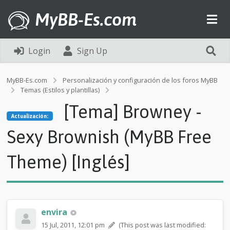
MyBB-Es.com
Login
Sign Up
MyBB-Es.com
Personalización y configuración de los foros MyBB
Temas (Estilos y plantillas)
Actualización:
[Tema] Browney -
[
Actualización:
T
e
Sexy Brownish (MyBB Free
m
a
Theme) [Inglés]
]
B
r
o
w
n
envira
e
15 Jul, 2011, 12:01 pm
(This post was last modified:
y