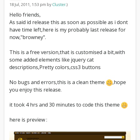
-
18 Jul, 2011, 1:53 pm by
Cluster
.)
S
Hello friends,
e
x
As said id release this as soon as possible as i dont
y
have time left,here is my probably last release for
B
now,"browney".
r
o
w
This is a free version,that is customised a bit,with
n
some added elements like jquery cat
i
descriptions,Pretty colors,css3 buttons
s
h
(
No bugs and errors,this is a clean theme
,hope
M
you enjoy this release.
y
B
it took 4 hrs and 30 minutes to code this theme
B
F
r
here is preview :
e
e
T