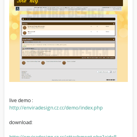
h
e
m
e
)
[
I
n
g
l
é
s
]
live demo :
http://enviradesign.cz.cc/demo/index.php
download:
http://enviradesign.cz.cc/attachment.php?aid=8