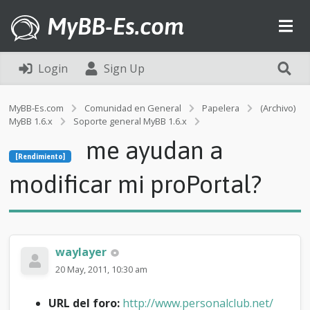
MyBB-Es.com
Login
Sign Up
MyBB-Es.com
Comunidad en General
Papelera
(Archivo)
MyBB 1.6.x
Soporte general MyBB 1.6.x
[Rendimiento]
me ayudan a
m
[Rendimiento]
e
a
modificar mi proPortal?
y
u
d
a
n
waylayer
a
m
20 May, 2011, 10:30 am
o
d
URL del foro:
http://www.personalclub.net/
i