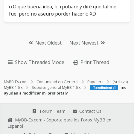
o.O que buena idea, lo rpobaré y diré que tal me
fue, pero no aseuro porder hacerlo XD
Next Oldest
Next Newest
Show Threaded Mode
Print Thread
MyBB-Es.com
Comunidad en General
Papelera
(Archivo)
MyBB 1.6.x
Soporte general MyBB 1.6.x
me
[Rendimiento]
ayudan a modificar mi proPortal?
Forum Team
Contact Us
MyBB-Es.com - Soporte para los Foros MyBB en
Español