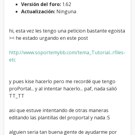
f
Versión del foro:
1.62
i
Actualización:
Ninguna
c
a
r
hi, esta vez les tengo una peticion bastante egoista
m
>< he estado urgando en este post
i
p
r
http://www.soportemybb.com/tema_Tutorial...rfiles-
o
etc
P
o
r
t
y pues kise hacerlo pero me recordé que tengo
a
proPortal... y al intentar hacerlo... paf, nada salió
l
?
TT_TT
asi que estuve intentando de otras maneras
editando las plantillas del proportal y nada :S
alguien seria tan buena gente de ayudarme por