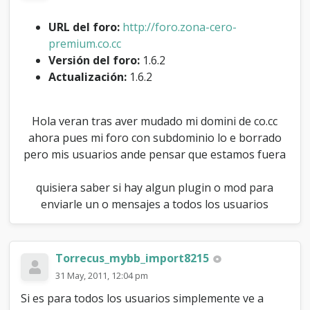
u
g
URL del foro:
http://foro.zona-cero-
i
premium.co.cc
n
Versión del foro:
1.6.2
p
a
Actualización:
1.6.2
r
a
e
Hola veran tras aver mudado mi domini de co.cc
n
ahora pues mi foro con subdominio lo e borrado
v
i
pero mis usuarios ande pensar que estamos fuera
a
r
quisiera saber si hay algun plugin o mod para
m
enviarle un o mensajes a todos los usuarios
e
n
s
a
Torrecus_mybb_import8215
j
e
31 May, 2011, 12:04 pm
s
Si es para todos los usuarios simplemente ve a
a