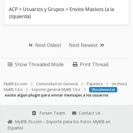
l
o
ACP > Usuarios y Grupos > Envíos Masivos (a la
s
izquierda)
u
s
u
a
r
Next Oldest
Next Newest
i
o
s
Show Threaded Mode
Print Thread
MyBB-Es.com
Comunidad en General
Papelera
(Archivo)
MyBB 1.6.x
Soporte general MyBB 1.6.x
[Rendimiento]
existe algun plugin para enviar mensajes a los usuarios
Forum Team
Contact Us
MyBB-Es.com - Soporte para los Foros MyBB en
Español