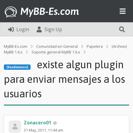
MyBB-Es.com
Login
Sign Up
MyBB-Es.com
Comunidad en General
Papelera
(Archivo)
MyBB 1.6.x
Soporte general MyBB 1.6.x
[Rendimiento]
existe algun plugin
e
[Rendimiento]
x
i
para enviar mensajes a los
s
t
usuarios
e
a
l
g
u
n
Zonacero01
p
31 May, 2011, 11:44 am
l