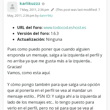
n
karlikuzzz
d
7 May, 2011, 2:36 pm
(This post was last modified: 7
o
May, 2011, 2:36 pm by
danrr94
.)
a
l
g
URL del foro:
www.todocod.eshost.es
u
Versión del foro:
1.6.3
i
Actualización:
Ninguna
e
n
Pues como puedo poner que cuando alguien
r
e
ersponda un mensaje, salga a la izquierda el perfil y
s
no arriba ya que me gusta más a la izquierda...
p
Gracias!
o
Vamos, como esta aquí.
n
d
e
Y cómo pongo también para que salga una opción
p
que al ponerla en el perfil se vea al mandar un
a
mensaje estilo... PSN ID: Y salga ahí a la izquierda al
r
a
lado de los mensajes etc... lo tengo puesto para
q
verlo en el perfil, pero no sé para que se vea al