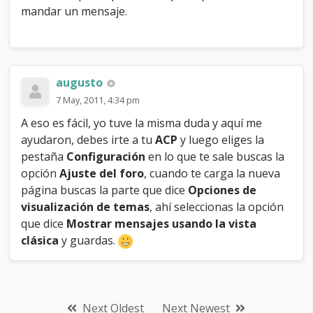
u
mandar un mensaje.
e
s
a
l
g
a
augusto
a
7 May, 2011, 4:34 pm
l
a
A eso es fácil, yo tuve la misma duda y aquí me
i
ayudaron, debes irte a tu
ACP
y luego eliges la
z
pestaña
Configuración
en lo que te sale buscas la
q
opción
Ajuste del foro
, cuando te carga la nueva
u
i
página buscas la parte que dice
Opciones de
e
visualización de temas
, ahí seleccionas la opción
r
que dice
Mostrar mensajes usando la vista
d
clásica
y guardas.
a
?
Next Oldest
Next Newest