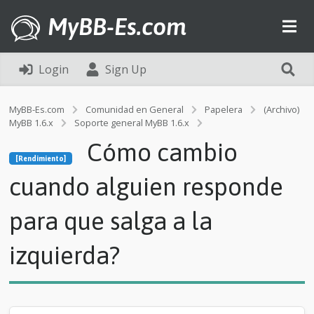
MyBB-Es.com
Login
Sign Up
MyBB-Es.com
Comunidad en General
Papelera
(Archivo)
MyBB 1.6.x
Soporte general MyBB 1.6.x
[Rendimiento]
Cómo cambio
C
[Rendimiento]
ó
m
cuando alguien responde
o
c
para que salga a la
a
m
b
izquierda?
i
o
c
u
a