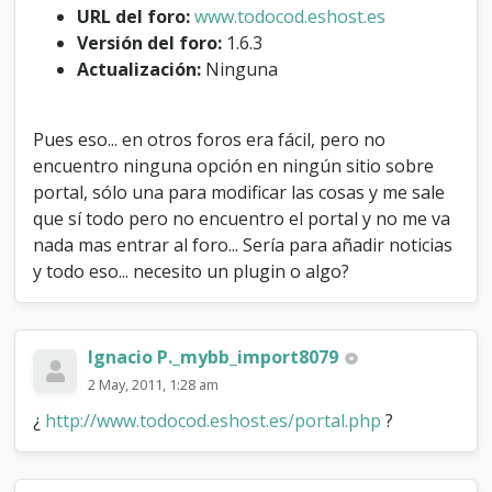
r
URL del foro:
www.todocod.eshost.es
t
Versión del foro:
1.6.3
a
Actualización:
Ninguna
l
?
Pues eso... en otros foros era fácil, pero no
encuentro ninguna opción en ningún sitio sobre
portal, sólo una para modificar las cosas y me sale
que sí todo pero no encuentro el portal y no me va
nada mas entrar al foro... Sería para añadir noticias
y todo eso... necesito un plugin o algo?
Ignacio P._mybb_import8079
2 May, 2011, 1:28 am
¿
http://www.todocod.eshost.es/portal.php
?