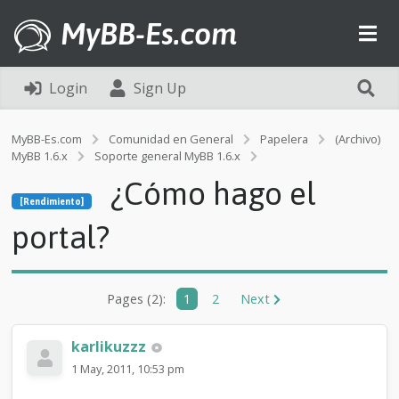
MyBB-Es.com
Login
Sign Up
MyBB-Es.com
Comunidad en General
Papelera
(Archivo)
MyBB 1.6.x
Soporte general MyBB 1.6.x
[Rendimiento]
¿Cómo hago el
¿
[Rendimiento]
C
ó
portal?
m
o
h
a
Pages (2):
1
2
Next
g
o
e
karlikuzzz
l
1 May, 2011, 10:53 pm
p
o