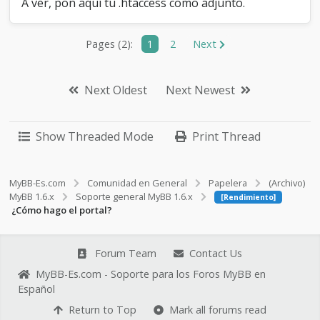
A ver, pon aquí tu .htaccess como adjunto.
Pages (2):
1
2
Next
Next Oldest
Next Newest
Show Threaded Mode
Print Thread
MyBB-Es.com
Comunidad en General
Papelera
(Archivo)
MyBB 1.6.x
Soporte general MyBB 1.6.x
[Rendimiento]
¿Cómo hago el portal?
Forum Team
Contact Us
MyBB-Es.com - Soporte para los Foros MyBB en
Español
Return to Top
Mark all forums read