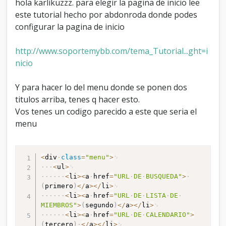
hola karlikuzzz. para elegir la pagina de inicio lee
este tutorial hecho por abdonroda donde podes
configurar la pagina de inicio
http://www.soportemybb.com/tema_Tutorial...ght=i
nicio
Y para hacer lo del menu donde se ponen dos
titulos arriba, tenes q hacer esto.
Vos tenes un codigo parecido a este que seria el
menu
<
div
class
=
"menu"
>
<
ul
>
<
li
>
<
a
href
=
"URL
DE
BUSQUEDA"
>
(
primero
)
<
/
a
>
<
/
li
>
<
li
>
<
a
href
=
"URL
DE
LISTA
DE
MIEMBROS"
>
(
segundo
)
<
/
a
>
<
/
li
>
<
li
>
<
a
href
=
"URL
DE
CALENDARIO"
>
(
tercero
)
<
/
a
>
<
/
li
>