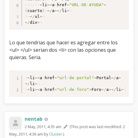
<
li
>
<
a
href
=
"URL
DE
AYUDA"
>
(
cuarto
)
<
/
a
>
<
/
li
>
<
/
ul
>
<
/
div
>
Lo que tendrias que hacer es agregar entre los
<ul> </ul> serian dos <li> con las opciones que
quieras. Seria.
<
li
>
<
a
href
=
"url
de
portal"
>
Portal
<
/
a
>
<
/
li
>
<
li
>
<
a
href
=
"url
de
foro"
>
Foro
<
/
a
>
<
/
li
>
nentab
2 May, 2011, 4:35 am
(This post was last modified: 2
May, 2011, 4:36 am by
Cluster
.)