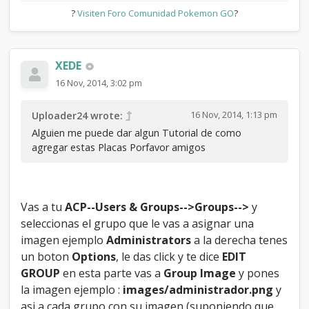
?
Visiten Foro Comunidad Pokemon GO
?
XEDE
16 Nov, 2014, 3:02 pm
16 Nov, 2014, 1:13 pm
Uploader24 wrote:
Alguien me puede dar algun Tutorial de como
agregar estas Placas Porfavor amigos
Vas a tu
ACP--Users & Groups-->
Groups-->
y
seleccionas el grupo que le vas a asignar una
imagen ejemplo
Administrators
a la derecha tenes
un boton
Options
, le das click y te dice
EDIT
GROUP
en esta parte vas a
Group Image
y pones
la imagen ejemplo :
images/administrador.png
y
asi a cada grupo con su imagen (suponiendo que