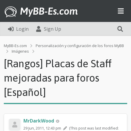
MyBB-Es.com
Login
Sign Up
MyBB-Es.com
Personalización y configuración de los foros MyBB
[
Imágenes
R
[Rangos] Placas de Staff
a
n
g
mejoradas para foros
o
s
[Español]
]
P
l
a
c
a
MrDarkWood
s
29 Jun, 2011, 12:43 pm
(This post was last modified:
d