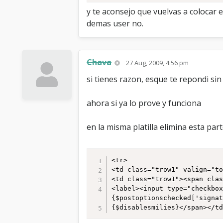
y te aconsejo que vuelvas a colocar
demas user no.
Chava
27 Aug, 2009, 4:56 pm
si tienes razon, esque te repondi sin
ahora si ya lo prove y funciona
en la misma platilla elimina esta par
<tr>

<td class="trow1" valign="to
<td class="trow1"><span clas
<label><input type="checkbo
{$postoptionschecked['signat
{$disablesmilies}</span></t