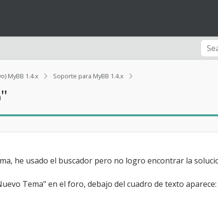
Q
vo) MyBB 1.4.x
Soporte para MyBB 1.4.x
u
"
i
t
a
r
"
O
p
c
ma, he usado el buscador pero no logro encontrar la soluci
i
o
Nuevo Tema" en el foro, debajo del cuadro de texto aparece:
n
e
s
d