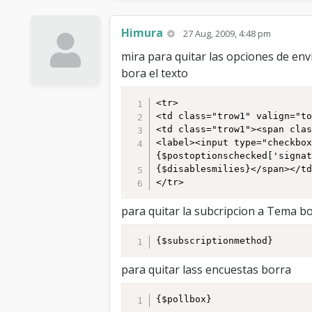
Himura
27 Aug, 2009, 4:48 pm
mira para quitar las opciones de env
bora el texto
<tr>

<td class="trow1" valign="to
<td class="trow1"><span clas
<label><input type="checkbo
{$postoptionschecked['signat
{$disablesmilies}</span></td
</tr>
para quitar la subcripcion a Tema b
{$subscriptionmethod}
para quitar lass encuestas borra
{$pollbox}