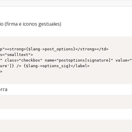
io (firma e iconos gestuales)
p"><strong>{$lang->post_options}</strong></td>

s="smalltext">

x" class="checkbox" name="postoptions[signature]" value=
ure']} /> {$lang->options_sig}</label>

>

orra