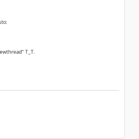
sto:
newthread" T_T.