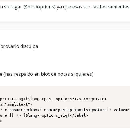
 en su lugar {$modoptions} ya que esas son las herramientas
 provarlo disculpa
te (has respaldo en bloc de notas si quieres)
p"><strong>{$lang->post_options}</strong></td>

s="smalltext">

x" class="checkbox" name="postoptions[signature]" value=
ure']} /> {$lang->options_sig}</label>

d>