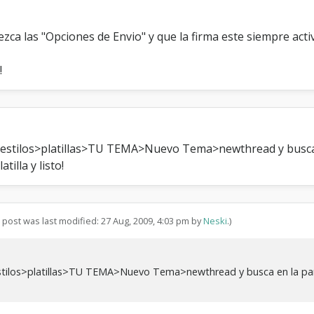
e
e
n
ca las "Opciones de Envio" y que la firma este siempre acti
v
i
!
o
"
 y estilos>platillas>TU TEMA>Nuevo Tema>newthread y busca en
illa y listo!
s post was last modified: 27 Aug, 2009, 4:03 pm by
Neski
.)
 estilos>platillas>TU TEMA>Nuevo Tema>newthread y busca en la part