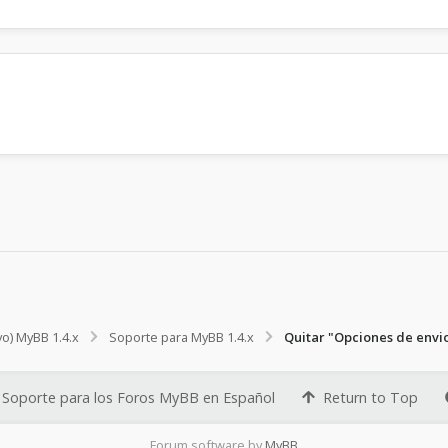
vo) MyBB 1.4.x
Soporte para MyBB 1.4.x
Quitar "Opciones de envi
Soporte para los Foros MyBB en Español
Return to Top
Forum software by
MyBB