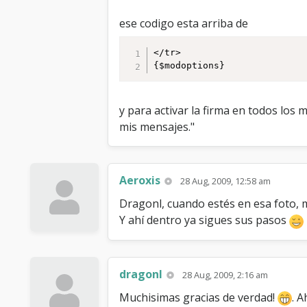
ese codigo esta arriba de
</tr>

{$modoptions}
y para activar la firma en todos los 
mis mensajes."
Aeroxis
28 Aug, 2009, 12:58 am
Dragonl, cuando estés en esa foto, m
Y ahí dentro ya sigues sus pasos
dragonl
28 Aug, 2009, 2:16 am
Muchisimas gracias de verdad!
. 