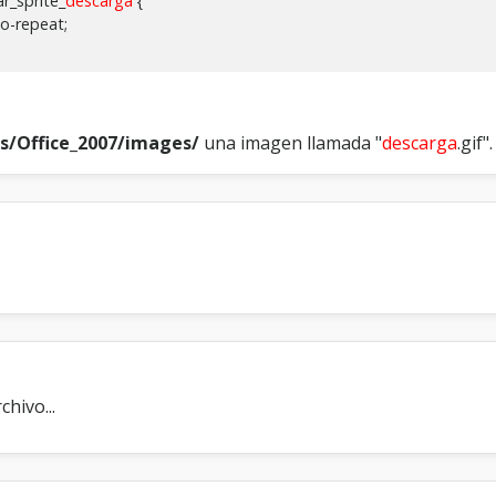
r_sprite_
descarga
{
no-repeat;
es/Office_2007/images/
una imagen llamada "
descarga
.gif".
hivo...