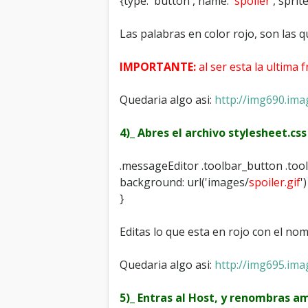
{type: 'button', name: '
spoiler
', sprite
Las palabras en color rojo, son las q
IMPORTANTE:
al ser esta la ultima f
Quedaria algo asi:
http://img690.ima
4)_ Abres el archivo stylesheet.cs
.messageEditor .toolbar_button .too
background: url('images/
spoiler.gif
'
}
Editas lo que esta en rojo con el n
Quedaria algo asi:
http://img695.im
5)_ Entras al Host, y renombras a