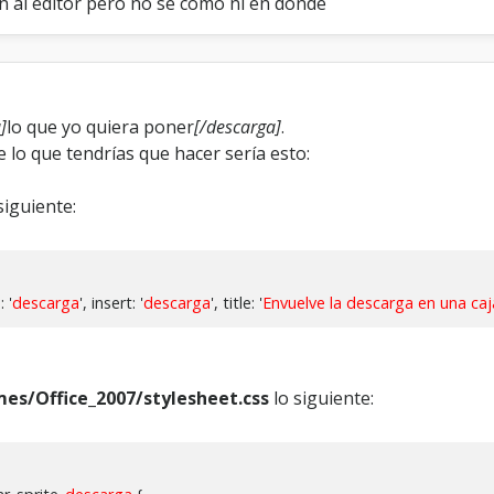
 al editor pero no se como ni en donde
o
t
o
n
a
l
]
lo que yo quiera poner
[/descarga]
.
E
lo que tendrías que hacer sería esto:
d
i
t
siguiente:
o
r
d
e
: '
descarga
', insert: '
descarga
', title: '
Envuelve la descarga en una caj
T
e
x
t
o
mes/Office_2007/stylesheet.css
lo siguiente: