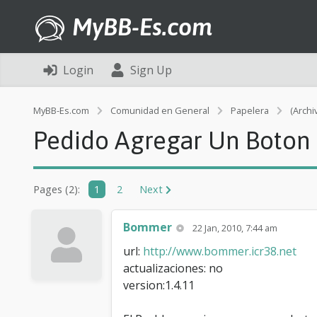
MyBB-Es.com
Login
Sign Up
MyBB-Es.com
Comunidad en General
Papelera
(Archi
Pedido Agregar Un Boton a
Pages (2):
1
2
Next
Bommer
22 Jan, 2010, 7:44 am
url:
http://www.bommer.icr38.net
actualizaciones: no
version:1.4.11