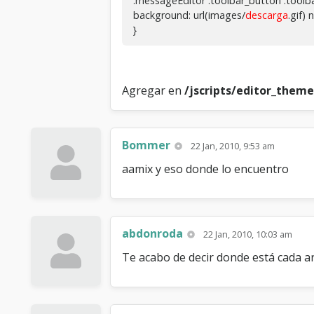
.messageEditor .toolbar_button .toolba
background: url(images/
descarga
.gif) 
}
Agregar en
/jscripts/editor_them
Bommer
22 Jan, 2010, 9:53 am
aamix y eso donde lo encuentro
abdonroda
22 Jan, 2010, 10:03 am
Te acabo de decir donde está cada arc