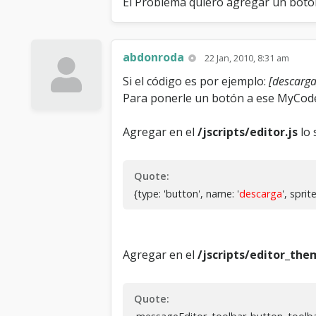
El Problema quiero agregar un boton
abdonroda
22 Jan, 2010, 8:31 am
Si el código es por ejemplo:
[descarga
Para ponerle un botón a ese MyCode 
Agregar en el
/jscripts/editor.js
lo 
Quote:
{type: 'button', name: '
descarga
', sprite
Agregar en el
/jscripts/editor_the
Quote: