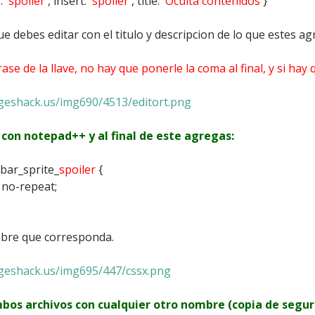
: '
spoiler
', insert: '
spoiler
', title: '
Oculta contenidos
'}
ue debes editar con el titulo y descripcion de lo que estes a
rase de la llave, no hay que ponerle la coma al final, y si hay
geshack.us/img690/4513/editort.png
s con notepad++ y al final de este agregas:
lbar_sprite_
spoiler
{
) no-repeat;
ombre que corresponda.
ageshack.us/img695/447/cssx.png
mbos archivos con cualquier otro nombre (copia de segur