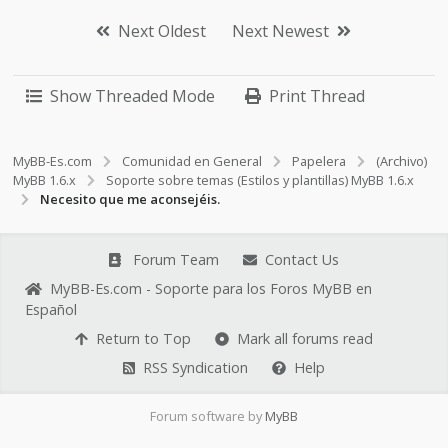
Next Oldest
Next Newest
Show Threaded Mode
Print Thread
MyBB-Es.com
Comunidad en General
Papelera
(Archivo)
MyBB 1.6.x
Soporte sobre temas (Estilos y plantillas) MyBB 1.6.x
Necesito que me aconsejéis.
Forum Team
Contact Us
MyBB-Es.com - Soporte para los Foros MyBB en
Español
Return to Top
Mark all forums read
RSS Syndication
Help
Forum software by
MyBB