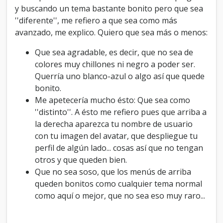
c
y buscando un tema bastante bonito pero que sea
o
''diferente'', me refiero a que sea como más
n
avanzado, me explico. Quiero que sea más o menos:
s
e
Que sea agradable, es decir, que no sea de
j
é
colores muy chillones ni negro a poder ser.
i
Querría uno blanco-azul o algo así que quede
s
bonito.
.
Me apetecería mucho ésto: Que sea como
''distinto''. A ésto me refiero pues que arriba a
la derecha aparezca tu nombre de usuario
con tu imagen del avatar, que despliegue tu
perfil de algún lado... cosas así que no tengan
otros y que queden bien.
Que no sea soso, que los menús de arriba
queden bonitos como cualquier tema normal
como aquí o mejor, que no sea eso muy raro...