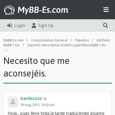
MyBB-Es.com
Login
Sign Up
MyBB-Es.com
Comunidad en General
Papelera
(Archivo)
MyBB 1.6.x
Soporte sobre temas (Estilos y plantillas) MyBB 1.6.x
N
e
Necesito que me
c
e
s
aconsejéis.
i
t
o
q
u
karlikuzzz
e
m
30 Aug, 2011, 10:03 am
e
Hola... pues llevo toda la tarde traduciendo plugins
a