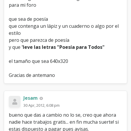
d
para mi foro
e
P
que sea de poesía
o
que contenga un lápiz y un cuaderno o algo por el
e
s
estilo
i
pero que parezca de poesía
a
y que
'leve las letras "Poesía para Todos"
el tamaño que sea 640x320
Gracias de antemano
Jesam
30 Apr, 2012, 6:08 pm
bueno que das a cambio no lo se, creo que ahora
nadie hace trabajos gratis... en fin mucha suerte! si
estas dispuesto a pagar pues avisas.