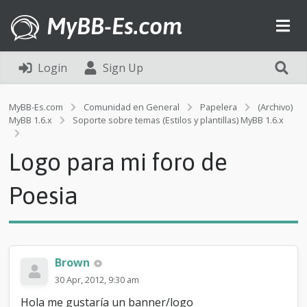
MyBB-Es.com
Login
Sign Up
MyBB-Es.com
Comunidad en General
Papelera
(Archivo)
MyBB 1.6.x
Soporte sobre temas (Estilos y plantillas) MyBB 1.6.x
L
o
Logo para mi foro de
g
o
p
Poesia
a
r
a
m
i
Brown
f
o
30 Apr, 2012, 9:30 am
r
Hola me gustaría un banner/logo
o