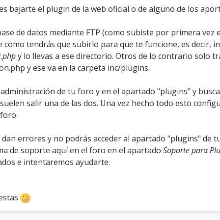
s bajarte el plugin de la web oficial o de alguno de los aport
u base de datos mediante FTP (como subiste por primera vez el
de como tendrás que subirlo para que te funcione, es decir,
g.php
y lo llevas a ese directorio. Otros de lo contrario solo 
on.php y ese va en la carpeta inc/plugins.
e administración de tu foro y en el apartado "plugins" y busc
suelen salir una de las dos. Una vez hecho todo esto configur
foro.
an errores y no podrás acceder al apartado "plugins" de tu f
ma de soporte aquí en el foro en el apartado
Soporte para Pl
talados e intentaremos ayudarte.
iestas