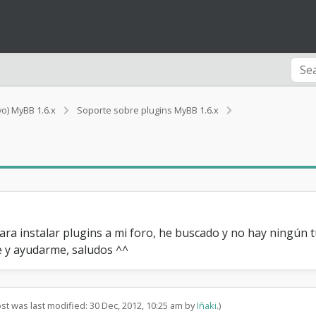
I
vo) MyBB 1.6.x
Soporte sobre plugins MyBB 1.6.x
n
s
t
a
l
a
r
p
l
ara instalar plugins a mi foro, he buscado y no hay ningún 
u
 y ayudarme, saludos ^^
g
i
n
s
ost was last modified: 30 Dec, 2012, 10:25 am by
Iñaki
.)