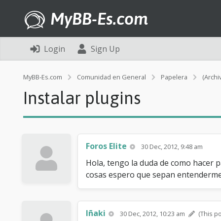
MyBB-Es.com
Login
Sign Up
MyBB-Es.com
Comunidad en General
Papelera
(Archi
Instalar plugins
Foros Elite
30 Dec, 2012, 9:48 am
Hola, tengo la duda de como hacer p
cosas espero que sepan entenderme
Iñaki
30 Dec, 2012, 10:23 am
(This p