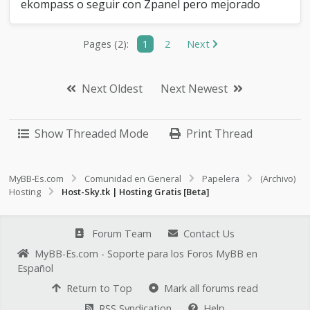
ekompass o seguir con Zpanel pero mejorado
Pages (2):
1
2
Next
Next Oldest
Next Newest
Show Threaded Mode
Print Thread
MyBB-Es.com
Comunidad en General
Papelera
(Archivo)
Hosting
Host-Sky.tk | Hosting Gratis [Beta]
Forum Team
Contact Us
MyBB-Es.com - Soporte para los Foros MyBB en
Español
Return to Top
Mark all forums read
RSS Syndication
Help