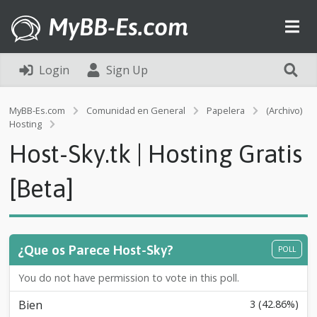
MyBB-Es.com
Login
Sign Up
MyBB-Es.com
Comunidad en General
Papelera
(Archivo)
H
Hosting
o
Host-Sky.tk | Hosting Gratis
s
t
-
[Beta]
S
k
y
.
t
¿Que os Parece Host-Sky?
POLL
k
|
You do not have permission to vote in this poll.
H
o
Bien
3 (42.86%)
s