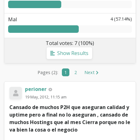
t
i
n
Mal
4 (57.14%)
g
G
r
a
Total votes: 7 (100%)
t
i
Show Results
s
[
B
Pages (2):
1
2
Next
e
t
a
perioner
]
19 May, 2012, 11:15 am
Cansado de muchos P2H que aseguran calidad y
uptime pero a final no lo aseguran , cansado de
muchos Hostings que al mes Cierra porque no le
va bien la cosa o el negocio