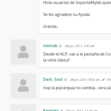
Hola usuarios de SoporteMybb quisera
Se les agradece su Ayuda
Gracias...
nentab
28 Jun, 2011, 7:47 am
Desde el ACP, vas a la pestaña de C
la vista clásica".
Dark_Soul
28 Jun, 2011, 8:02 am
(Th
nop la jeararquia no cambia... sera al
Kevinex
28 Jun, 2011, 11:29 am