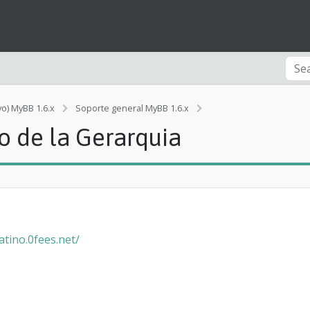
vo) MyBB 1.6.x
Soporte general MyBB 1.6.x
[Error]
o de la Gerarquia
c
o
m
o
M
o
d
i
atino.0fees.net/
f
i
c
o
e
l