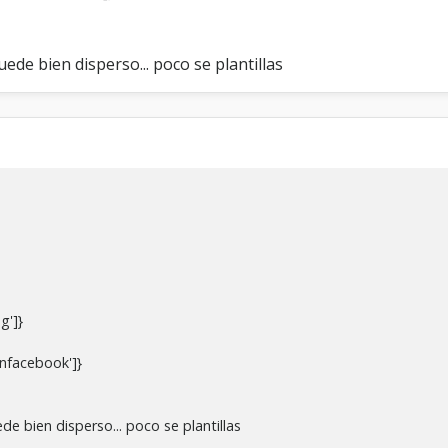
ede bien disperso... poco se plantillas
g']}
onfacebook']}
e bien disperso... poco se plantillas