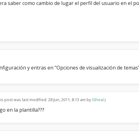
 saber como cambio de lugar el perfil del usuario en el post
l
a
d
o
d
e
l
a
G
e
r
onfiguración y entras en "Opciones de visualización de tema
a
r
q
u
i
a
is post was last modified: 28 Jun, 2011, 8:13 am by
Stheal
.)
go en la plantilla???