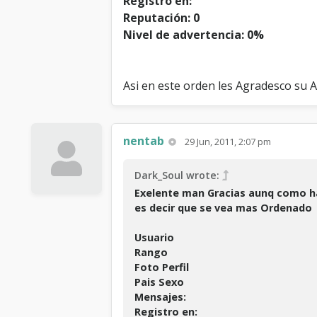
Registro en:
Reputación: 0
Nivel de advertencia: 0%
Asi en este orden les Agradesco su A
nentab
29 Jun, 2011, 2:07 pm
Dark_Soul wrote:
Exelente man Gracias aunq como ha
es decir que se vea mas Ordenado
Usuario
Rango
Foto Perfil
Pais Sexo
Mensajes:
Registro en: