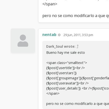
</span>
pero no se como modificarlo a que qu
nentab
29 Jun, 2011, 3:53 pm
Dark_Soul wrote:
Bueno hay me sale esto
<span class="smalltext">
{$post['usertitle']}<br />
{$post['userstars']}
{$post['groupimage']}{$post['genderfla
{$post['useravatar']}<br />
{$post['user_details']} <br />{$post['ic
</span>
pero no se como modificarlo a que qued