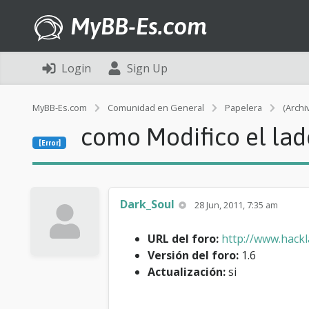
MyBB-Es.com
Login
Sign Up
MyBB-Es.com
Comunidad en General
Papelera
(Archi
como Modifico el lad
[Error]
Dark_Soul
28 Jun, 2011, 7:35 am
URL del foro:
http://www.hackl
Versión del foro:
1.6
Actualización:
si