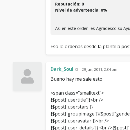
Reputación: 0
Nivel de advertencia: 0%
Asi en este orden les Agradesco su Ayu
Eso lo ordenas desde la plantilla post
Dark_Soul
29 Jun, 2011, 2:34 pm
Bueno hay me sale esto
<span class="smalltext">
{$post['usertitle']}<br />
{$post['userstars']}
{$post['groupimage']}{$post['gender
{$post['useravatar']}<br />
{$post['user_details']} <br />{$post[