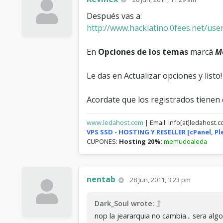
Después vas a:
http://www.hacklatino.0fees.net/user
En
Opciones de los temas
marcá
M
Le das en Actualizar opciones y listo
Acordate que los registrados tienen
www.ledahost.com
| Email: info[at]ledahost.
VPS SSD - HOSTING Y RESELLER [cPanel, P
CUPONES:
Hosting 20%:
memudoaleda
nentab
28 Jun, 2011, 3:23 pm
Dark_Soul wrote:
nop la jeararquia no cambia... sera algo 