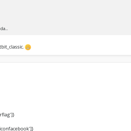
da...
bit_classic.
flag']}
'iconfacebook']}