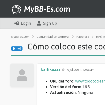
MyBB-Es.com
Login
Sign Up
MyBB-Es.com
Comunidad en General
Papelera
(Archi
Cómo coloco este cod
[Error]
karlikuzzz
9 Jul, 2011, 10:06 am
URL del foro:
www.todocod.esh
Versión del foro:
1.6.3
Actualización:
Ninguna