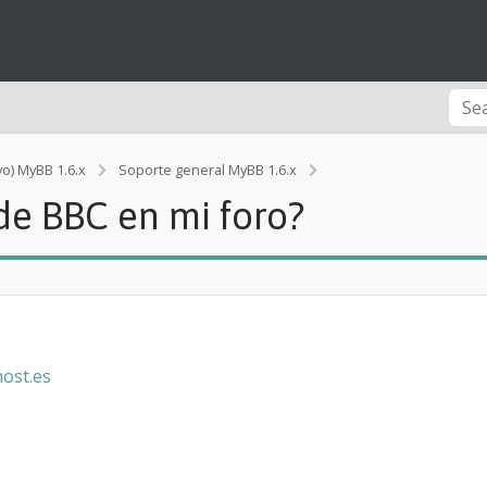
vo) MyBB 1.6.x
Soporte general MyBB 1.6.x
[Error]
e BBC en mi foro?
C
ó
m
o
c
o
l
o
ost.es
c
o
e
s
t
e