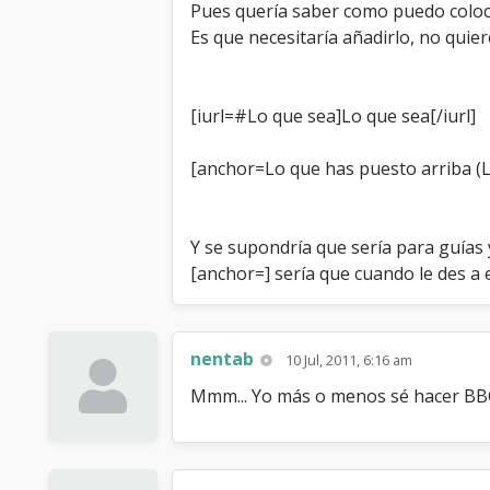
Pues quería saber como puedo coloca
Es que necesitaría añadirlo, no quie
[iurl=#Lo que sea]Lo que sea[/iurl]
[anchor=Lo que has puesto arriba (L
Y se supondría que sería para guías y
[anchor=] sería que cuando le des a es
nentab
10 Jul, 2011, 6:16 am
Mmm... Yo más o menos sé hacer BBCo