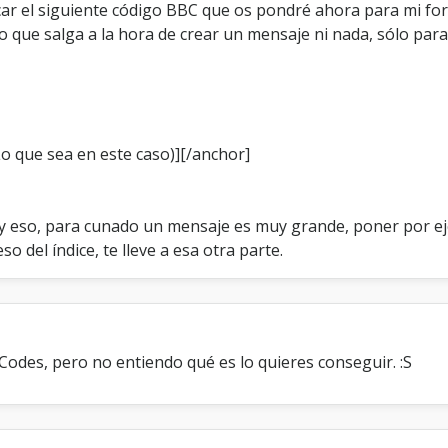
r el siguiente código BBC que os pondré ahora para mi foro
c
o
ro que salga a la hora de crear un mensaje ni nada, sólo par
d
e
B
B
C
e
o que sea en este caso)][/anchor]
n
m
i
f
 eso, para cunado un mensaje es muy grande, poner por ejemplo
o
o del índice, te lleve a esa otra parte.
r
o
?
des, pero no entiendo qué es lo quieres conseguir. :S