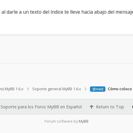
 al darle a un texto del índice te lleve hacia abajo del mensaj
vo) MyBB 1.6.x
Soporte general MyBB 1.6.x
Cómo coloco 
[Error]
Soporte para los Foros MyBB en Español
Return to Top
Forum software by
MyBB