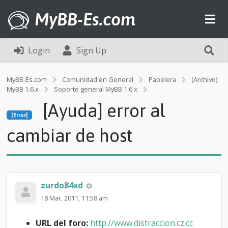
MyBB-Es.com
Login
Sign Up
MyBB-Es.com
Comunidad en General
Papelera
(Archivo)
MyBB 1.6.x
Soporte general MyBB 1.6.x
[Error]
[Ayuda] error al
[
[Error]
A
y
cambiar de host
u
d
a
]
e
zurdo84xd
r
r
18 Mar, 2011, 11:58 am
o
r
URL del foro:
http://www.distraccion.cz.cc
a