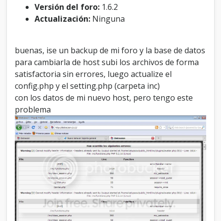
l
Versión del foro:
1.6.2
c
Actualización:
Ninguna
a
m
b
buenas, ise un backup de mi foro y la base de datos
i
para cambiarla de host subi los archivos de forma
a
r
satisfactoria sin errores, luego actualize el
d
config.php y el setting.php (carpeta inc)
e
con los datos de mi nuevo host, pero tengo este
h
problema
o
s
t