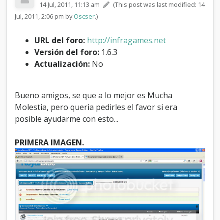
14 Jul, 2011, 11:13 am
(This post was last modified: 14
d
a
Jul, 2011, 2:06 pm by
Oscser
.)
a
M
URL del foro:
http://infragames.net
o
Versión del foro:
1.6.3
d
i
Actualización:
No
f
i
c
Bueno amigos, se que a lo mejor es Mucha
a
Molestia, pero queria pedirles el favor si era
r
a
posible ayudarme con esto...
l
g
PRIMERA IMAGEN.
o
d
e
e
s
t
e
T