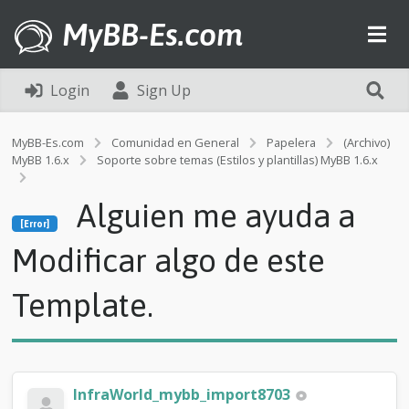
MyBB-Es.com
Login
Sign Up
MyBB-Es.com
Comunidad en General
Papelera
(Archivo)
MyBB 1.6.x
Soporte sobre temas (Estilos y plantillas) MyBB 1.6.x
[Error]
Alguien me ayuda a
A
[Error]
l
g
Modificar algo de este
u
i
Template.
e
n
m
e
a
y
InfraWorld_mybb_import8703
u