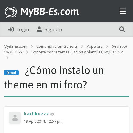
MyBB-Es.com
Login
Sign Up
MyBB-Es.com
Comunidad en General
Papelera
(Archivo)
MyBB 1.6.x
Soporte sobre temas (Estilos y plantillas) MyBB 1.6.x
[Error]
¿Cómo instalo un
¿
[Error]
C
ó
theme en mi foro?
m
o
i
n
s
karlikuzzz
t
a
19 Apr, 2011, 12:57 pm
l
o