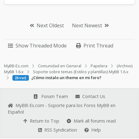
Next Oldest
Next Newest
Show Threaded Mode
Print Thread
MyBB-Es.com
Comunidad en General
Papelera
(Archivo)
MyBB 1.6.x
Soporte sobre temas (Estilos y plantillas) MyBB 1.6.x
¿Cómo instalo un theme en mi foro?
[Error]
Forum Team
Contact Us
MyBB-Es.com - Soporte para los Foros MyBB en
Español
Return to Top
Mark all forums read
RSS Syndication
Help