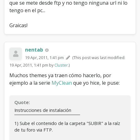
que se mete desde ftp y no tengo ninguna url ni lo
tengo en el pc...
Graicas!
nentab
19 Apr, 2011, 1:41 pm
(This post was last modified:
19 Apr, 2011, 1:41 pm by
Cluster
.)
Muchos themes ya traen cómo hacerlo, por
ejemplo a la serie
MyClean
que yo hice, le puse:
Quote:
Instrucciones de instalación
¯¯¯¯¯¯¯¯¯¯¯¯¯¯¯¯¯¯¯¯¯¯¯¯¯¯¯¯¯¯
1) Sube el contenido de la carpeta "SUBIR" a la raíz
de tu foro via FTP.