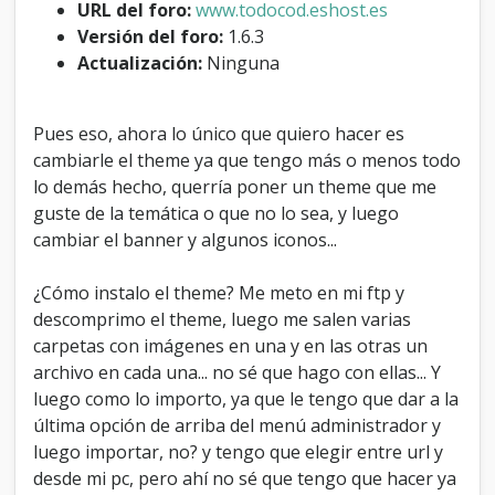
URL del foro:
www.todocod.eshost.es
u
n
Versión del foro:
1.6.3
t
Actualización:
Ninguna
h
e
m
Pues eso, ahora lo único que quiero hacer es
e
cambiarle el theme ya que tengo más o menos todo
e
n
lo demás hecho, querría poner un theme que me
m
guste de la temática o que no lo sea, y luego
i
cambiar el banner y algunos iconos...
f
o
r
¿Cómo instalo el theme? Me meto en mi ftp y
o
descomprimo el theme, luego me salen varias
?
carpetas con imágenes en una y en las otras un
archivo en cada una... no sé que hago con ellas... Y
luego como lo importo, ya que le tengo que dar a la
última opción de arriba del menú administrador y
luego importar, no? y tengo que elegir entre url y
desde mi pc, pero ahí no sé que tengo que hacer ya