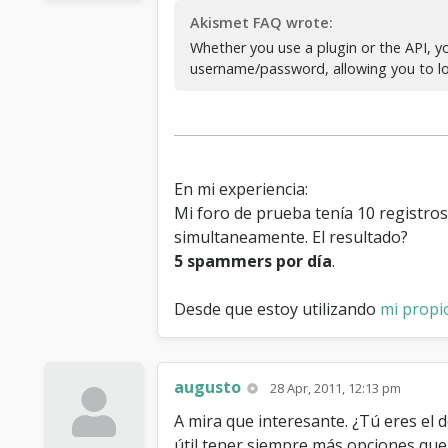
Akismet FAQ wrote:
Whether you use a plugin or the API, you
username/password, allowing you to log
En mi experiencia:
Mi foro de prueba tenía 10 registr
simultaneamente. El resultado?
5 spammers por día
.
Desde que estoy utilizando
mi propi
augusto
28 Apr, 2011, 12:13 pm
A mira que interesante. ¿Tú eres el 
útil tener siempre más opciones qu