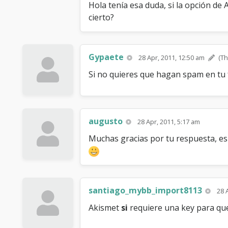
Hola tenía esa duda, si la opción de 
cierto?
Gypaete
28 Apr, 2011, 12:50 am
(Th
Si no quieres que hagan spam en tu fo
augusto
28 Apr, 2011, 5:17 am
Muchas gracias por tu respuesta, es 
santiago_mybb_import8113
28 
Akismet
si
requiere una key para que