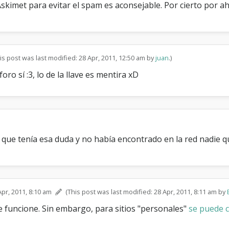
Askimet para evitar el spam es aconsejable. Por cierto por ahí
d
a
b
l
e
?
is post was last modified: 28 Apr, 2011, 12:50 am by
juan
.)
ro sí :3, lo de la llave es mentira xD
que tenía esa duda y no había encontrado en la red nadie que
Apr, 2011, 8:10 am
(This post was last modified: 28 Apr, 2011, 8:11 am by
 funcione. Sin embargo, para sitios "personales"
se puede c