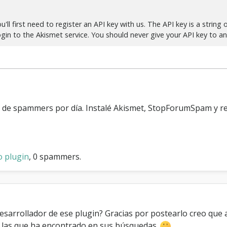
'll first need to register an API key with us. The API key is a string 
in to the Akismet service. You should never give your API key to any
os de spammers por día. Instalé Akismet, StopForumSpam y 
o plugin
, 0 spammers.
desarrollador de ese plugin? Gracias por postearlo creo que 
e las que ha encontrado en sus búsquedas.