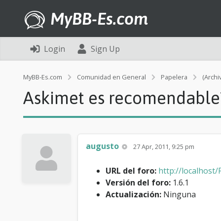
MyBB-Es.com
Login
Sign Up
MyBB-Es.com
Comunidad en General
Papelera
(Archi
Askimet es recomendable
augusto
27 Apr, 2011, 9:25 pm
URL del foro:
http://localhost
Versión del foro:
1.6.1
Actualización:
Ninguna