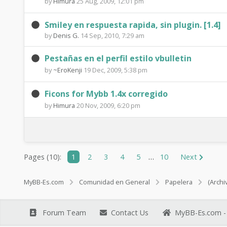
by
Himura
25 Aug, 2009, 12:01 pm
l
e
a
T
n
Smiley en respuesta rapida, sin plugin. [1.4]
d
by
Denis G.
14 Sep, 2010, 7:29 am
h
t
s
r
Pestañas en el perfil estilo vbulletin
s
by
~EroKenji
19 Dec, 2009, 5:38 pm
e
Ficons for Mybb 1.4x corregido
a
by
Himura
20 Nov, 2009, 6:20 pm
d
s
Pages (10):
1
2
3
4
5
…
10
Next
MyBB-Es.com
Comunidad en General
Papelera
(Archi
Forum Team
Contact Us
MyBB-Es.com - 