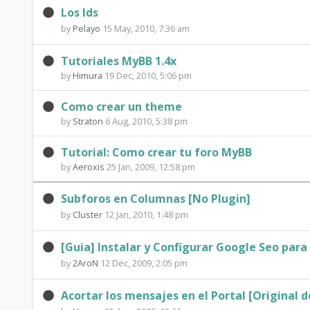
I
Los Ids
r
m
by
Pelayo
15 May, 2010, 7:36 am
u
p
Tutoriales MyBB 1.4x
m
by
Himura
19 Dec, 2010, 5:06 pm
o
A
r
Como crear un theme
n
by
Straton
6 Aug, 2010, 5:38 pm
t
n
Tutorial: Como crear tu foro MyBB
a
by
Aeroxis
25 Jan, 2009, 12:58 pm
o
n
N
u
Subforos en Columnas [No Plugin]
t
o
by
Cluster
12 Jan, 2010, 1:48 pm
n
T
r
c
[Guia] Instalar y Configurar Google Seo par
h
by
2AroN
12 Dec, 2009, 2:05 pm
m
e
r
a
m
Acortar los mensajes en el Portal [Original 
e