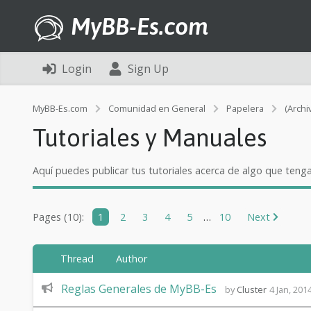
MyBB-Es.com
Login
Sign Up
MyBB-Es.com
Comunidad en General
Papelera
(Archi
Tutoriales y Manuales
Aquí puedes publicar tus tutoriales acerca de algo que tenga
Pages (10):
1
2
3
4
5
…
10
Next
Thread
Author
F
Reglas Generales de MyBB-Es
by
Cluster
4 Jan, 201
o