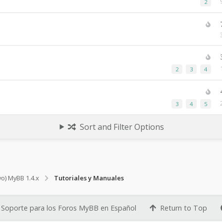
P
2
:
a
g
e
s
:
P
2
3
4
a
g
e
s
P
3
4
5
:
a
g
e
Sort and Filter Options
s
:
vo) MyBB 1.4.x
Tutoriales y Manuales
Soporte para los Foros MyBB en Español
Return to Top