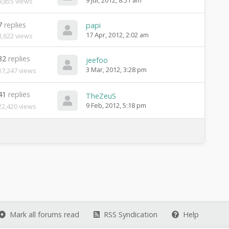
9 Jul, 2012, 8:51 am
9,855
views
s
s
t
t
b
p
L
7
replies
papi
y
o
a
17 Apr, 2012, 2:02 am
3,622
views
s
s
t
t
32
replies
b
p
L
jeefoo
y
o
a
3 Mar, 2012, 3:28 pm
17,247
views
s
s
t
t
b
p
41
replies
L
TheZeuS
y
o
a
9 Feb, 2012, 5:18 pm
22,420
views
s
s
t
t
b
p
y
o
s
t
b
y
Mark all forums read
RSS Syndication
Help