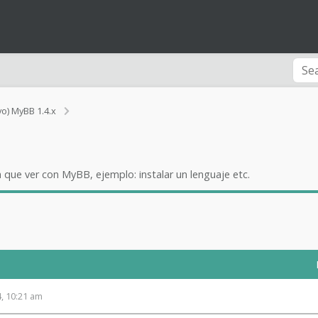
T
vo) MyBB 1.4.x
u
t
o
r
 que ver con MyBB, ejemplo: instalar un lenguaje etc.
i
a
l
e
s
y
M
a
n
4, 10:21 am
u
a