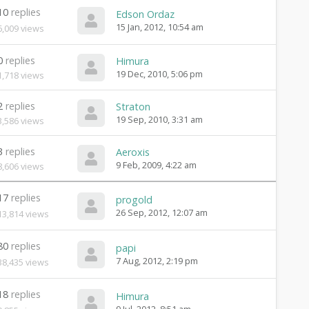
10
replies
L
Edson Ordaz
a
15 Jan, 2012, 10:54 am
6,009
views
s
t
p
L
0
replies
Himura
o
a
19 Dec, 2010, 5:06 pm
1,718
views
s
s
t
t
L
2
replies
b
p
Straton
a
y
o
19 Sep, 2010, 3:31 am
3,586
views
s
s
t
t
L
3
replies
p
Aeroxis
b
a
o
y
9 Feb, 2009, 4:22 am
8,606
views
s
s
t
t
17
replies
p
L
b
progold
o
a
y
26 Sep, 2012, 12:07 am
13,814
views
s
s
t
t
b
p
80
replies
L
papi
y
o
a
7 Aug, 2012, 2:19 pm
38,435
views
s
s
t
t
b
p
18
replies
L
Himura
y
o
a