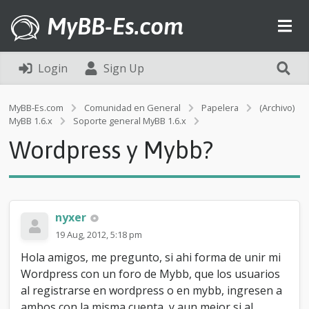
MyBB-Es.com
Login
Sign Up
MyBB-Es.com
Comunidad en General
Papelera
(Archivo)
W
MyBB 1.6.x
Soporte general MyBB 1.6.x
o
Wordpress y Mybb?
r
d
p
r
e
s
nyxer
s
19 Aug, 2012, 5:18 pm
y
M
Hola amigos, me pregunto, si ahi forma de unir mi
y
Wordpress con un foro de Mybb, que los usuarios
b
al registrarse en wordpress o en mybb, ingresen a
b
?
ambos con la misma cuenta, y aun mejor si al