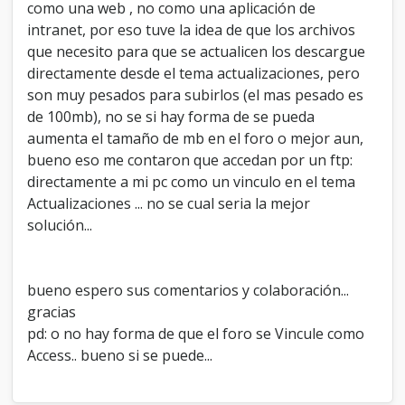
m
como una web , no como una aplicación de
o
intranet, por eso tuve la idea de que los archivos
D
que necesito para que se actualicen los descargue
i
s
directamente desde el tema actualizaciones, pero
t
son muy pesados para subirlos (el mas pesado es
r
de 100mb), no se si hay forma de se pueda
i
aumenta el tamaño de mb en el foro o mejor aun,
b
u
bueno eso me contaron que accedan por un ftp:
i
directamente a mi pc como un vinculo en el tema
d
Actualizaciones ... no se cual seria la mejor
o
solución...
r
d
e
A
bueno espero sus comentarios y colaboración...
c
t
gracias
u
pd: o no hay forma de que el foro se Vincule como
a
Access.. bueno si se puede...
l
i
z