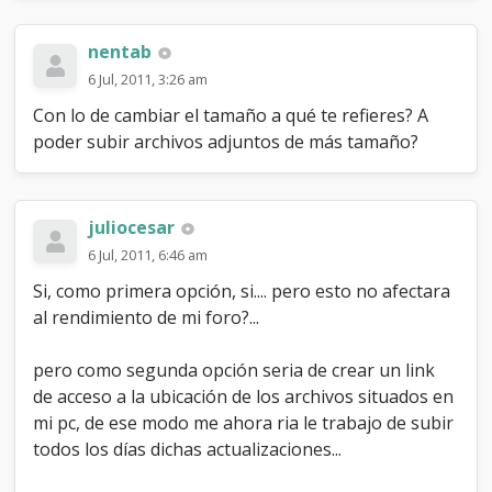
a
c
nentab
i
o
6 Jul, 2011, 3:26 am
n
Con lo de cambiar el tamaño a qué te refieres? A
e
s
poder subir archivos adjuntos de más tamaño?
juliocesar
6 Jul, 2011, 6:46 am
Si, como primera opción, si.... pero esto no afectara
al rendimiento de mi foro?...
pero como segunda opción seria de crear un link
de acceso a la ubicación de los archivos situados en
mi pc, de ese modo me ahora ria le trabajo de subir
todos los días dichas actualizaciones...