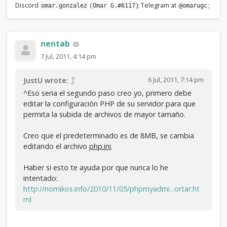
Discord
(
); Telegram at
;
omar.gonzalez
Omar G.#6117
@omarugc
nentab
7 Jul, 2011, 4:14 pm
6 Jul, 2011, 7:14 pm
JustU wrote:
^Eso seria el segundo paso creo yo, primero debe
editar la configuración PHP de su servidor para que
permita la subida de archivos de mayor tamaño.
Creo que el predeterminado es de 8MB, se cambia
editando el archivo
php.ini
.
Haber si esto te ayuda por que nunca lo he
intentado:
http://nomikos.info/2010/11/05/phpmyadmi...ortar.ht
ml