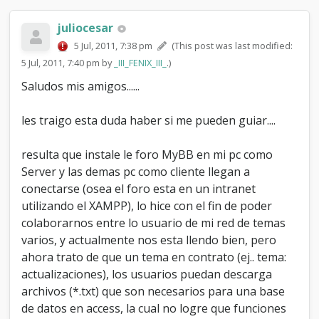
m
i
juliocesar
n
5 Jul, 2011, 7:38 pm
(This post was last modified:
a
d
5 Jul, 2011, 7:40 pm by
_III_FENIX_III_
.)
o
Saludos mis amigos......
t
e
m
les traigo esta duda haber si me pueden guiar....
a
d
resulta que instale le foro MyBB en mi pc como
e
Server y las demas pc como cliente llegan a
l
f
conectarse (osea el foro esta en un intranet
o
utilizando el XAMPP), lo hice con el fin de poder
r
colaborarnos entre lo usuario de mi red de temas
o
M
varios, y actualmente nos esta llendo bien, pero
y
ahora trato de que un tema en contrato (ej.. tema:
B
actualizaciones), los usuarios puedan descarga
B
archivos (*.txt) que son necesarios para una base
c
o
de datos en access, la cual no logre que funciones