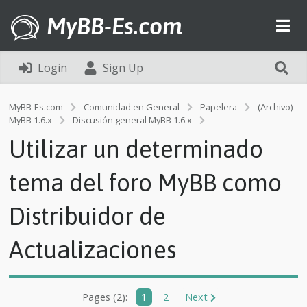
MyBB-Es.com
Login
Sign Up
MyBB-Es.com
Comunidad en General
Papelera
(Archivo)
U
MyBB 1.6.x
Discusión general MyBB 1.6.x
t
Utilizar un determinado
i
l
i
tema del foro MyBB como
z
a
Distribuidor de
r
u
n
Actualizaciones
d
e
t
e
Pages (2):
1
2
Next
r