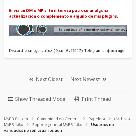
Envía un DM o MP si te interesa patrocinar alguna
actualización o complemento a alguno de mis plugins.
Discord
(
); Telegram at
;
omar.gonzalez
Omar G.#6117
@omarugc
Next Oldest
Next Newest
Show Threaded Mode
Print Thread
MyBB-Es.com
Comunidad en General
Papelera
(Archivo)
MyBB 1.6.x
Soporte general MyBB 1.6.x
Usuarios no
validados no son usuarios aún