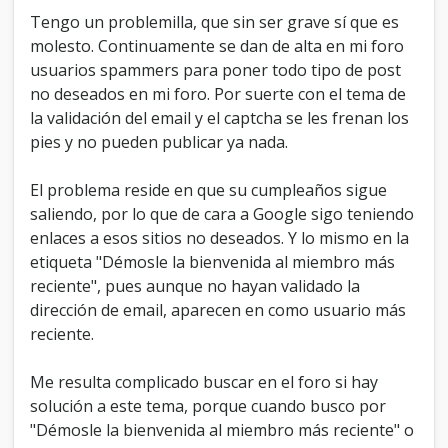
a
Tengo un problemilla, que sin ser grave sí que es
d
molesto. Continuamente se dan de alta en mi foro
o
usuarios spammers para poner todo tipo de post
s
n
no deseados en mi foro. Por suerte con el tema de
o
la validación del email y el captcha se les frenan los
s
pies y no pueden publicar ya nada.
o
n
u
El problema reside en que su cumpleaños sigue
s
saliendo, por lo que de cara a Google sigo teniendo
u
enlaces a esos sitios no deseados. Y lo mismo en la
a
r
etiqueta "Démosle la bienvenida al miembro más
i
reciente", pues aunque no hayan validado la
o
dirección de email, aparecen en como usuario más
s
reciente.
a
ú
n
Me resulta complicado buscar en el foro si hay
solución a este tema, porque cuando busco por
"Démosle la bienvenida al miembro más reciente" o