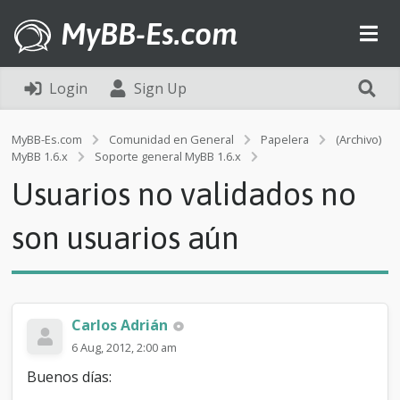
MyBB-Es.com
Login
Sign Up
MyBB-Es.com
Comunidad en General
Papelera
(Archivo)
U
MyBB 1.6.x
Soporte general MyBB 1.6.x
s
Usuarios no validados no
u
a
r
son usuarios aún
i
o
s
n
o
Carlos Adrián
v
a
6 Aug, 2012, 2:00 am
l
Buenos días:
i
d