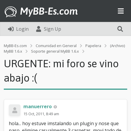
MyBB-Es.com
Login
Sign Up
MyBB-Es.com
Comunidad en General
Papelera
(Archivo)
U
MyBB 1.6.x
Soporte general MyBB 1.6.x
R
URGENTE: mi foro se vino
G
E
N
abajo :(
T
E
:
m
i
manuerrero
f
o
15 Oct, 2011, 8:49 am
r
hola... hoy estuve imstalando un plugin y nose que
o
s
paso, elimine casualmente 3 carpetas, movi todo de