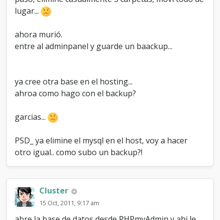
e
lugar...
v
i
n
ahora murió.
o
entre al adminpanel y guarde un baackup...
a
b
a
j
ya cree otra base en el hosting...
o
ahroa como hago con el backup?
:
(
garcias...
PSD_ ya elimine el mysql en el host, voy a hacer
otro igual.. como subo un backup?!
Cluster
15 Oct, 2011, 9:17 am
abre la base de datos desde PHPmyAdmin y ahi le