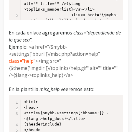
e
alt="" title="" />{$lang-
g
>toplinks_memberlist}</a></li>

a
					<li><a href="{$mybb-
c
>settings['bburl']}/calendar.php"><img 
i
src="
ó
{$theme['imgdir']}/toplinks/calendar.gif" 
En cada enlace agregaremos
class="dependiendo de
n
alt="" title="" />{$lang-
lo que sea"
.
.
>toplinks_calendar}</a></li>

Ejemplo:
<a href="{$mybb-
					<li><a href="{$mybb-
>settings['bburl']}/misc.php?action=help"
>settings['bburl']}/misc.php?
action=help"><img src="
class="help"
><img src="
{$theme['imgdir']}/toplinks/help.gif" 
{$theme['imgdir']}/toplinks/help.gif" alt="" title=""
alt="" title="" />{$lang->toplinks_help}
/>{$lang->toplinks_help}</a>
</a></li>

En la plantilla
misc_help
veeremos esto:
<html>

<head>

<title>{$mybb->settings['bbname']} - 
{$lang->help_docs}</title>

{$headerinclude}

</head>
