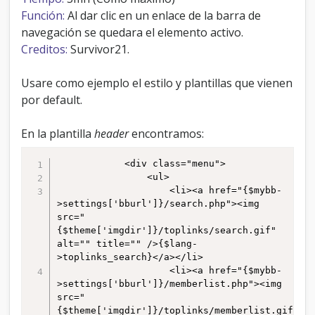
n
Función:
Al dar clic en un enlace de la barra de
t
navegación se quedara el elemento activo.
o
Creditos:
Survivor21.
a
c
t
Usare como ejemplo el estilo y plantillas que vienen
i
por default.
v
o
e
En la plantilla
header
encontramos:
n
l
			<div class="menu">

a
				<ul>

b
					<li><a href="{$mybb-
a
>settings['bburl']}/search.php"><img 
r
src="
r
{$theme['imgdir']}/toplinks/search.gif" 
a
alt="" title="" />{$lang-
d
>toplinks_search}</a></li>

e
					<li><a href="{$mybb-
n
>settings['bburl']}/memberlist.php"><img 
a
src="
v
{$theme['imgdir']}/toplinks/memberlist.gif" 