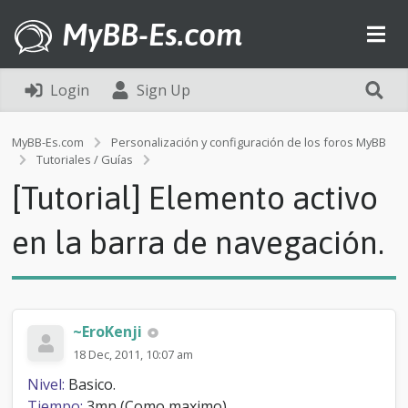
MyBB-Es.com
Login
Sign Up
MyBB-Es.com
Personalización y configuración de los foros MyBB
[
Tutoriales / Guías
T
[Tutorial] Elemento activo
u
t
o
en la barra de navegación.
r
i
a
l
]
~EroKenji
E
l
18 Dec, 2011, 10:07 am
e
Nivel:
Basico.
m
e
Tiempo:
3mn (Como maximo)