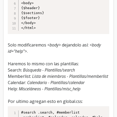
<body>

{$header}

{$sections}

{$footer}

</body>

</html>
Solo modificaremos
<body>
dejandolo así:
<body
id="help">
.
Haremos lo mismo con las plantillas:
Search:
Búsqueda - Plantillas/search
Memberlist:
Lista de miembros - Plantillas/memberlist
Calendar:
Calendario - Plantillas/calendar
Help:
Misceláneos - Plantillas/misc_help
Por ultimo agregan esto en global.css:
#search .search, #memberlist 