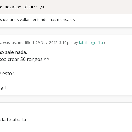
de Novato" alt="" />
los usuarios vallan teniendo mas mensajes.
st was last modified: 29 Nov, 2012, 3:10 pm by
fabiibiografiia
.)
o sale nada.
sea crear 50 rangos ^^
 esto?.
da te afecta.