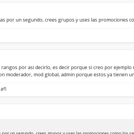
rellas por un segundo, crees grupos y uses las promociones 
 rangos por asi decirlo, es decir porque si creo por ejempl
son moderador, mod global, admin porque estos ya tienen u
llas por un segundo, crees grupos y uses las promociones como los 