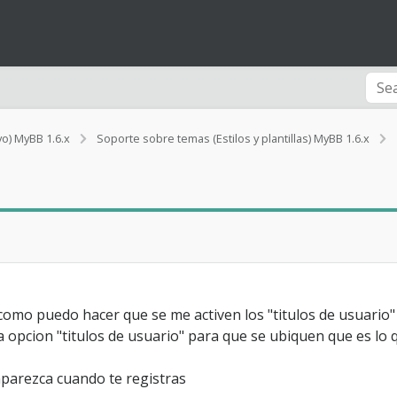
vo) MyBB 1.6.x
Soporte sobre temas (Estilos y plantillas) MyBB 1.6.x
i
t
l
mo puedo hacer que se me activen los "titulos de usuario"
 opcion "titulos de usuario" para que se ubiquen que es lo 
i
aparezca cuando te registras