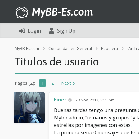
MyBB-Es.com
Login
Sign Up
MyBB-Es.com
Comunidad en General
Papelera
(Archi
Titulos de usuario
Pages (2):
1
2
Next
Finer
28 Nov, 2012, 8:55 pm
Buenas tardes tengo una pregunta co
Mybb admin, "usuarios y grupos" y la
estrellas por imagenes con estas.
La primera seria 0 mensajes que te 