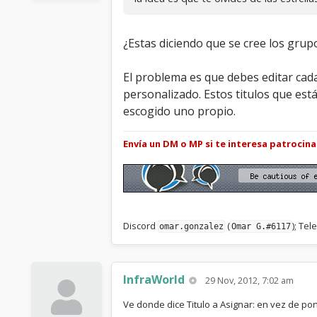
¿Estas diciendo que se cree los gru
El problema es que debes editar cad
personalizado. Estos titulos que es
escogido uno propio.
Envía un DM o MP si te interesa patrocin
Discord
(
); Te
omar.gonzalez
Omar G.#6117
InfraWorld
29 Nov, 2012, 7:02 am
Ve donde dice Titulo a Asignar: en vez de po