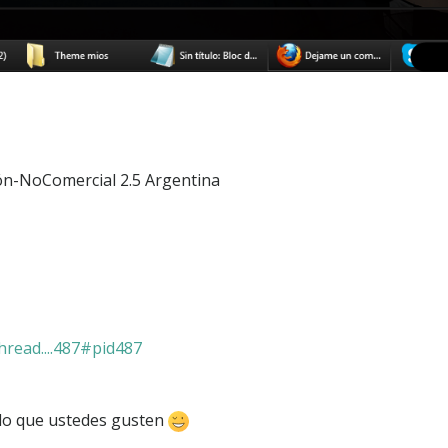
ón-NoComercial 2.5 Argentina
hread....487#pid487
do que ustedes gusten