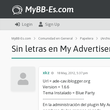
MyBB-Es.com
Login
Sign Up
MyBB-Es.com
Comunidad en General
Papelera
(Archi
Sin letras en My Advertis
xkz
18 May, 2012, 5:37 pm
Url = ade-cav.iblogger.org
Version = 1.6.6
Tema Instalado = Blue Party
----------------------------
En la administración del plugin My 