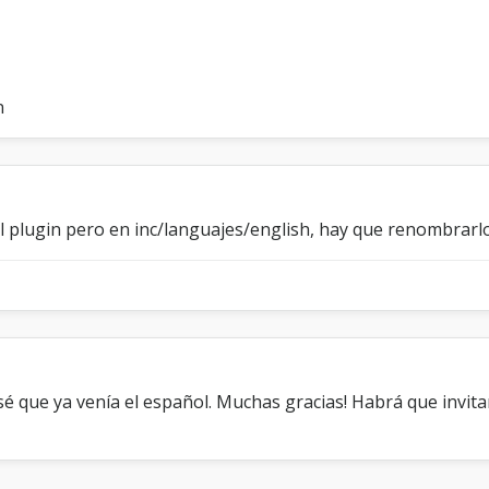
e
r
t
i
s
n
e
m
e
n
t
s
l plugin pero en inc/languajes/english, hay que renombrarl
nsé que ya venía el español. Muchas gracias! Habrá que invit