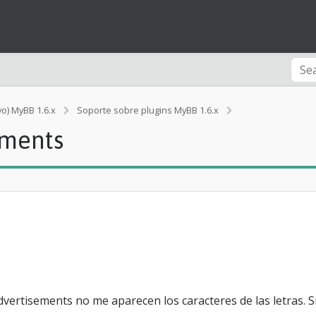
S
vo) MyBB 1.6.x
Soporte sobre plugins MyBB 1.6.x
i
ements
n
l
e
t
r
a
s
e
n
M
y
A
d
Advertisements no me aparecen los caracteres de las letras.
v