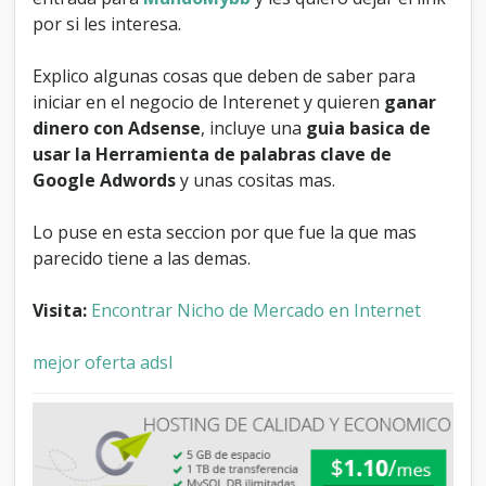
o
por si les interesa.
d
e
Explico algunas cosas que deben de saber para
M
e
iniciar en el negocio de Interenet y quieren
ganar
r
dinero con Adsense
, incluye una
guia basica de
c
usar la Herramienta de palabras clave de
a
d
Google Adwords
y unas cositas mas.
o
e
Lo puse en esta seccion por que fue la que mas
n
parecido tiene a las demas.
i
n
t
Visita:
Encontrar Nicho de Mercado en Internet
e
r
mejor oferta adsl
n
e
t