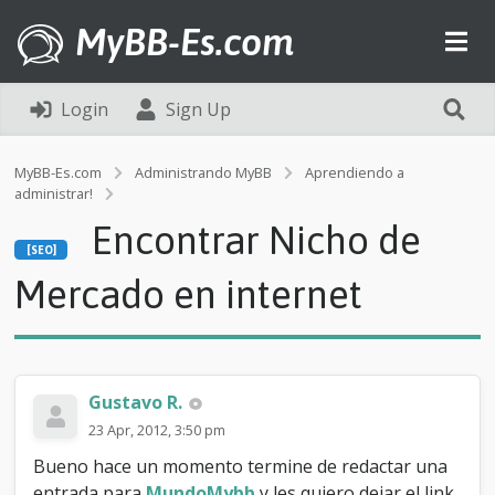
MyBB-Es.com
Login
Sign Up
MyBB-Es.com
Administrando MyBB
Aprendiendo a
administrar!
[SEO]
Encontrar Nicho de
E
[SEO]
n
c
Mercado en internet
o
n
t
r
a
Gustavo R.
r
N
23 Apr, 2012, 3:50 pm
i
Bueno hace un momento termine de redactar una
c
h
entrada para
MundoMybb
y les quiero dejar el link