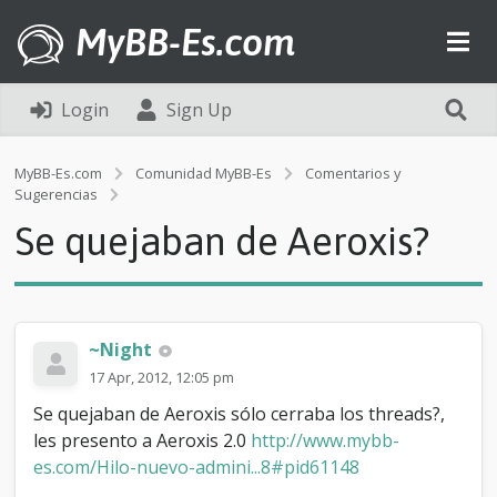
MyBB-Es.com
Login
Sign Up
MyBB-Es.com
Comunidad MyBB-Es
Comentarios y
S
Sugerencias
e
Se quejaban de Aeroxis?
q
u
e
j
a
b
~Night
a
17 Apr, 2012, 12:05 pm
n
d
Se quejaban de Aeroxis sólo cerraba los threads?,
e
les presento a Aeroxis 2.0
http://www.mybb-
A
es.com/Hilo-nuevo-admini...8#pid61148
e
r