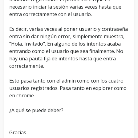
o
necesario iniciar la sesión varias veces hasta que
m
entra correctamente con el usuario.
o
"
I
Es decir, varias veces al poner usuario y contraseña
n
entra sin dar ningún error, simplemente muestra,
v
"Hola, Invitado". En alguno de los intentos acaba
i
t
entrando como el usuario que sea finalmente. No
a
hay una pauta fija de intentos hasta que entra
d
correctamente.
o
"
Esto pasa tanto con el admin como con los cuatro
usuarios registrados. Pasa tanto en explorer como
en chrome.
¿A qué se puede deber?
Gracias.