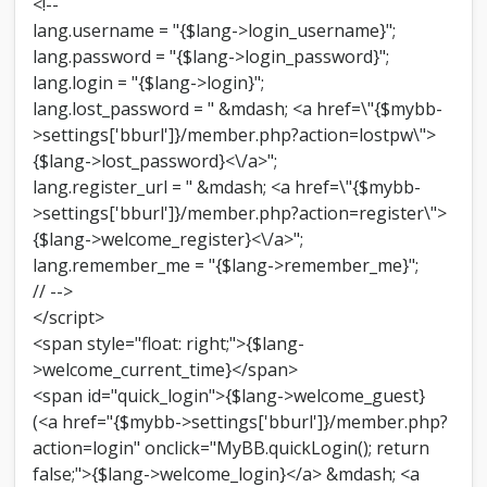
<!--
lang.username = "{$lang->login_username}";
lang.password = "{$lang->login_password}";
lang.login = "{$lang->login}";
lang.lost_password = " &mdash; <a href=\"{$mybb-
>settings['bburl']}/member.php?action=lostpw\">
{$lang->lost_password}<\/a>";
lang.register_url = " &mdash; <a href=\"{$mybb-
>settings['bburl']}/member.php?action=register\">
{$lang->welcome_register}<\/a>";
lang.remember_me = "{$lang->remember_me}";
// -->
</script>
<span style="float: right;">{$lang-
>welcome_current_time}</span>
<span id="quick_login">{$lang->welcome_guest}
(<a href="{$mybb->settings['bburl']}/member.php?
action=login" onclick="MyBB.quickLogin(); return
false;">{$lang->welcome_login}</a> &mdash; <a