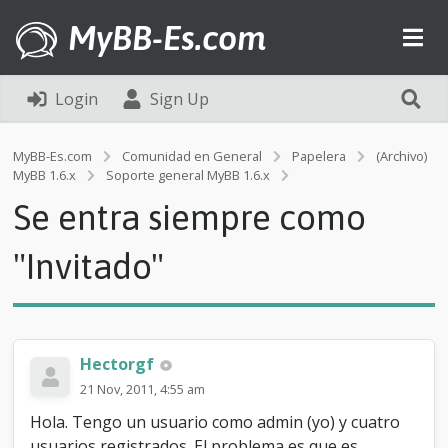
MyBB-Es.com
Login
Sign Up
MyBB-Es.com
Comunidad en General
Papelera
(Archivo)
S
MyBB 1.6.x
Soporte general MyBB 1.6.x
e
Se entra siempre como
e
n
t
"Invitado"
r
a
s
i
e
Hectorgf
m
p
21 Nov, 2011, 4:55 am
r
Hola. Tengo un usuario como admin (yo) y cuatro
e
c
usuarios registrados. El problema es que es