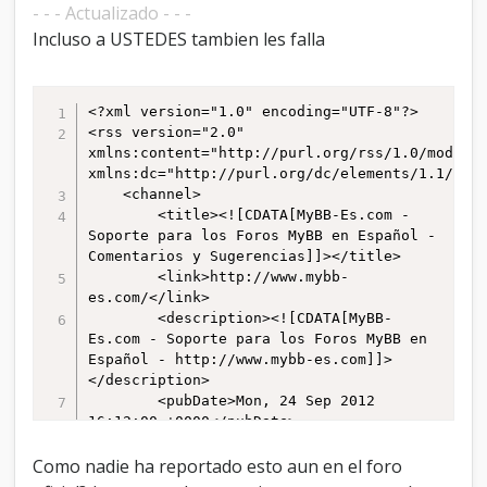
- - - Actualizado - - -
Incluso a USTEDES tambien les falla
<?xml version="1.0" encoding="UTF-8"?>

<rss version="2.0" 
xmlns:content="http://purl.org/rss/1.0/modules
xmlns:dc="http://purl.org/dc/elements/1.1/">

	<channel>

		<title><![CDATA[MyBB-Es.com - 
Soporte para los Foros MyBB en Español - 
Comentarios y Sugerencias]]></title>

		<link>http://www.mybb-
es.com/</link>

		<description><![CDATA[MyBB-
Es.com - Soporte para los Foros MyBB en 
Español - http://www.mybb-es.com]]>
</description>

		<pubDate>Mon, 24 Sep 2012 
16:12:00 +0000</pubDate>

		<generator>MyBB</generator>

	</channel>

Como nadie ha reportado esto aun en el foro
</rss>