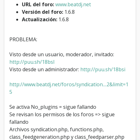
a
URL del foro:
www.beatdj.net
r
Versión del foro:
1.6.8
a
Actualización:
1.6.8
A
d
m
PROBLEMA:
i
n
i
Visto desde un usuario, moderador, invitado:
s
http://puu.sh/18bsI
t
Visto desde un administrador:
http://puu.sh/18bsi
r
a
d
http://www.beatdj.net/foros/syndication....2&limit=1
o
5
r
e
s
Se activa No_plugins = sigue fallando
Se revisan los permisos de los foros => sigue
fallando
Archivos syndication.php, functions.php,
class_feedgeneration.php y class_feedparser.php