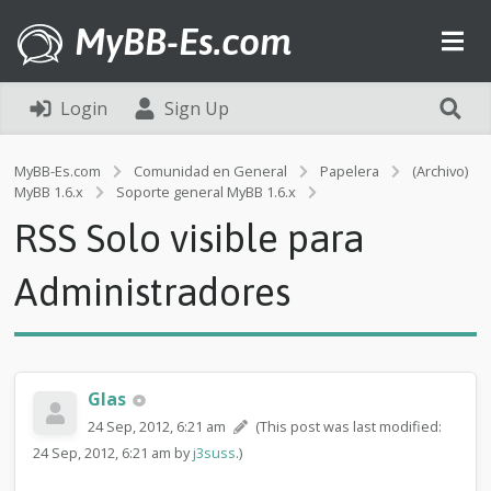
MyBB-Es.com
Login
Sign Up
MyBB-Es.com
Comunidad en General
Papelera
(Archivo)
R
MyBB 1.6.x
Soporte general MyBB 1.6.x
S
RSS Solo visible para
S
S
o
Administradores
l
o
v
i
s
Glas
i
b
24 Sep, 2012, 6:21 am
(This post was last modified:
l
24 Sep, 2012, 6:21 am by
j3suss
.)
e
p