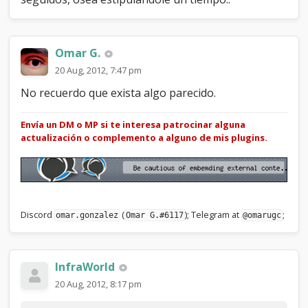
Omar G.
20 Aug, 2012, 7:47 pm
No recuerdo que exista algo parecido.
Envía un DM o MP si te interesa patrocinar alguna
actualización o complemento a alguno de mis plugins.
Discord
(
); Telegram at
;
omar.gonzalez
Omar G.#6117
@omarugc
InfraWorld
20 Aug, 2012, 8:17 pm