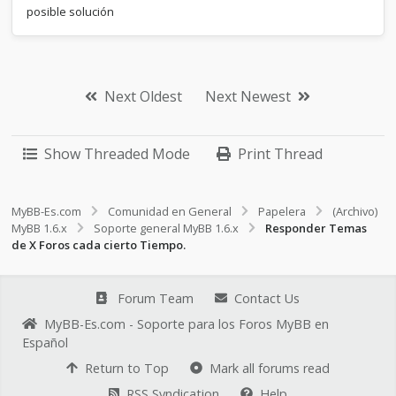
posible solución
Next Oldest
Next Newest
Show Threaded Mode
Print Thread
MyBB-Es.com
Comunidad en General
Papelera
(Archivo)
MyBB 1.6.x
Soporte general MyBB 1.6.x
Responder Temas
de X Foros cada cierto Tiempo.
Forum Team
Contact Us
MyBB-Es.com - Soporte para los Foros MyBB en
Español
Return to Top
Mark all forums read
RSS Syndication
Help