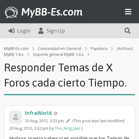
MyBB-Es.com
Login
Sign Up
MyBB-Es.com
Comunidad en General
Papelera
(Archivo)
R
MyBB 1.6.x
Soporte general MyBB 1.6.x
e
Responder Temas de X
s
p
o
Foros cada cierto Tiempo.
n
d
e
r
T
InfraWorld
e
m
20 Aug, 2012, 3:23 pm
(This post was last modified:
a
20 Aug, 2012, 3:32 pm by
The_King_Jaas
.)
s
d
Holaaa, queria saber si es posible que los Temas de