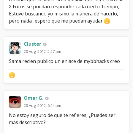
e
X Foros se puedan responder cada cierto Tiempo,
X
Estuve buscando yo mismo la manera de hacerlo,
F
pero nada.. espero que me puedan ayudar
o
r
o
s
c
Cluster
a
20 Aug, 2012, 5:27 pm
d
a
Sama recien publico un enlace de mybbhacks creo
c
i
e
r
t
o
Omar G.
T
i
20 Aug, 2012, 6:24 pm
e
No estoy seguro de que te refieres, ¿Puedes ser
m
p
mas descriptivo?
o