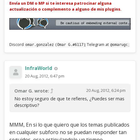
.
Envía un DM o MP si te interesa patrocinar alguna
actualización o complemento a alguno de mis plugins.
Discord
(
); Telegram at
;
omar.gonzalez
Omar G.#6117
@omarugc
InfraWorld
20 Aug, 2012, 6:47 pm
20 Aug, 2012, 6:24 pm
Omar G. wrote:
No estoy seguro de que te refieres, ¿Puedes ser mas
descriptivo?
MMM, En si lo que quiero que los temas publicados
en cualquier subforo no se puedan responder tan
seguidos, osea estipulandole un tiempo..