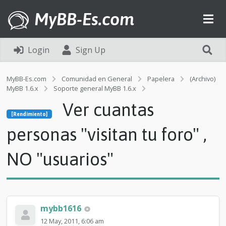
MyBB-Es.com
Login
Sign Up
MyBB-Es.com
Comunidad en General
Papelera
(Archivo)
MyBB 1.6.x
Soporte general MyBB 1.6.x
[Rendimiento]
Ver cuantas
V
[Rendimiento]
e
r
personas "visitan tu foro" ,
c
u
NO "usuarios"
a
n
t
a
s
p
mybb1616
e
12 May, 2011, 6:06 am
r