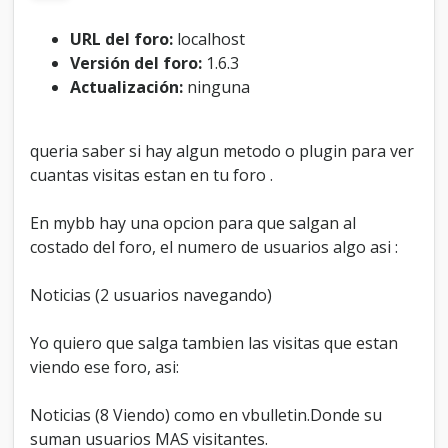
s
o
URL del foro:
localhost
n
Versión del foro:
1.6.3
a
Actualización:
ninguna
s
"
v
i
queria saber si hay algun metodo o plugin para ver
s
cuantas visitas estan en tu foro .
i
t
a
En mybb hay una opcion para que salgan al
n
costado del foro, el numero de usuarios algo asi :
t
u
Noticias (2 usuarios navegando)
f
o
r
Yo quiero que salga tambien las visitas que estan
o
viendo ese foro, asi:
"
,
N
Noticias (8 Viendo) como en vbulletin.Donde su
O
suman usuarios MAS visitantes.