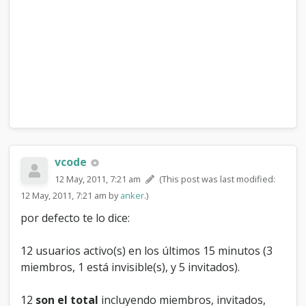
"
u
s
u
a
r
i
o
s
"
vcode
12 May, 2011, 7:21 am
(This post was last modified:
12 May, 2011, 7:21 am by
anker
.)
por defecto te lo dice:
12 usuarios activo(s) en los últimos 15 minutos (3
miembros, 1 está invisible(s), y 5 invitados).
12
son el total
incluyendo miembros, invitados,