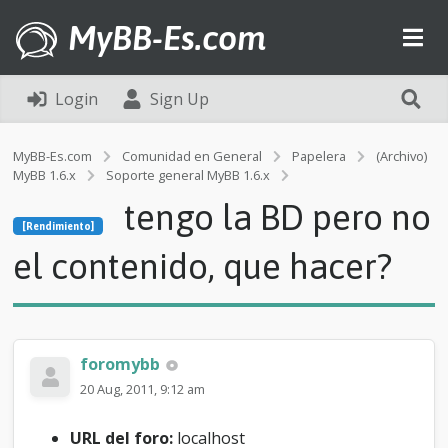
MyBB-Es.com
Login
Sign Up
MyBB-Es.com
Comunidad en General
Papelera
(Archivo)
MyBB 1.6.x
Soporte general MyBB 1.6.x
[Rendimiento]
tengo la BD pero no
t
[Rendimiento]
e
n
el contenido, que hacer?
g
o
l
a
B
foromybb
D
p
20 Aug, 2011, 9:12 am
e
r
URL del foro:
localhost
o