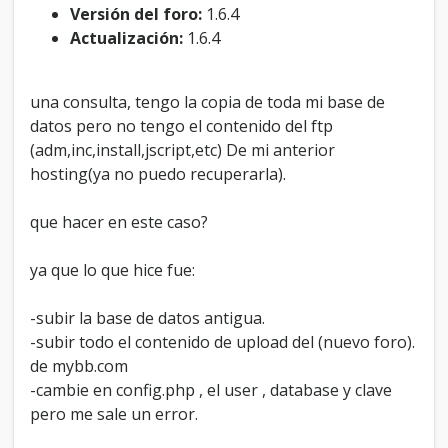
n
Versión del foro:
1.6.4
o
Actualización:
1.6.4
e
l
c
una consulta, tengo la copia de toda mi base de
o
datos pero no tengo el contenido del ftp
n
t
(adm,inc,install,jscript,etc) De mi anterior
e
hosting(ya no puedo recuperarla).
n
i
que hacer en este caso?
d
o
,
ya que lo que hice fue:
q
u
e
-subir la base de datos antigua.
h
-subir todo el contenido de upload del (nuevo foro).
a
de mybb.com
c
-cambie en config.php , el user , database y clave
e
r
pero me sale un error.
?