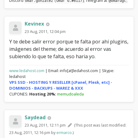
Discord
(
); Telegram at
;
omar.gonzalez
Omar G.#6117
@omarugc
Kevinex
23 Aug, 2011, 12:04 pm
Y te debe salir error porque te falta por ahí plugins,
imágenes del theme; de acuerdo al error vas
subiendo lo que te falta, eso haria yo.
www.ledahost.com
| Email: info[at]ledahost.com | Skype:
ledahost
VPS SSD - HOSTING Y RESELLER [cPanel, Plesk, etc] -
DOMINIOS - BACKUPS - WAREZ & XXX
CUPONES:
Hosting 20%:
memudoaleda
Saydead
23 Aug, 2011, 12:11 pm
(This post was last modified:
23 Aug, 2011, 12:16 pm by
ermarco
.)