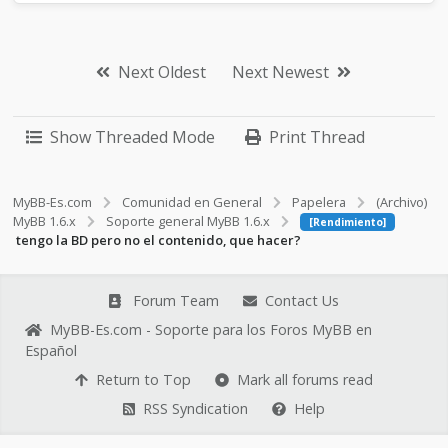
Next Oldest
Next Newest
Show Threaded Mode
Print Thread
MyBB-Es.com
Comunidad en General
Papelera
(Archivo)
MyBB 1.6.x
Soporte general MyBB 1.6.x
[Rendimiento]
tengo la BD pero no el contenido, que hacer?
Forum Team
Contact Us
MyBB-Es.com - Soporte para los Foros MyBB en
Español
Return to Top
Mark all forums read
RSS Syndication
Help