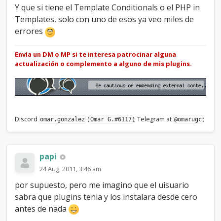
Y que si tiene el Template Conditionals o el PHP in
Templates, solo con uno de esos ya veo miles de
errores
Envía un DM o MP si te interesa patrocinar alguna
actualización o complemento a alguno de mis plugins.
Discord
(
); Telegram at
;
omar.gonzalez
Omar G.#6117
@omarugc
papi
24 Aug, 2011, 3:46 am
por supuesto, pero me imagino que el uisuario
sabra que plugins tenia y los instalara desde cero
antes de nada