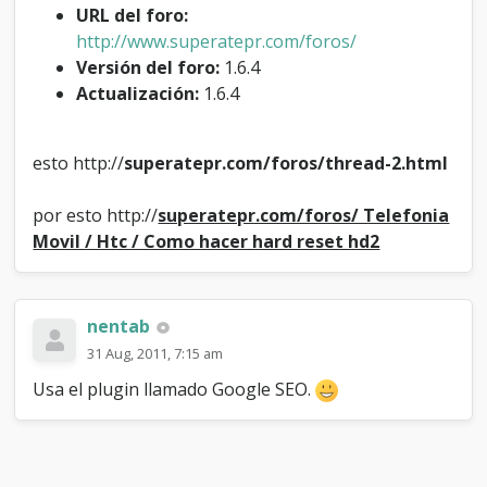
u
URL del foro:
r
http://www.superatepr.com/foros/
a
Versión del foro:
1.6.4
r
Actualización:
1.6.4
?
esto http://
superatepr.com/foros/thread-2.html
por esto http://
superatepr.com/foros/ Telefonia
Movil / Htc / Como hacer hard reset hd2
nentab
31 Aug, 2011, 7:15 am
Usa el plugin llamado Google SEO.