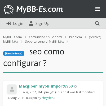
MyBB-Es.com
Login
Sign Up
MyBB-Es.com
Comunidad en General
Papelera
(Archivo)
MyBB 1.6.x
Soporte general MyBB 1.6.x
[Rendimiento]
seo como
s
[Rendimiento]
e
o
configurar ?
c
o
m
o
c
Macgiber_mybb_import8960
o
n
30 Aug, 2011, 8:43 pm
(This post was last modified:
f
30 Aug, 2011, 8:44 pm by
chrysler
.)
i
g