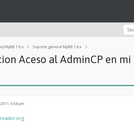
vo) MyBB 1.6.x
Soporte general MyBB 1.6.x
[Rendimiento]
ion Aceso al AdminCP en mi c
Q
u
i
t
e
d
e
e
q
 2011, 6:58 pm
u
i
creador.org
v
o
c