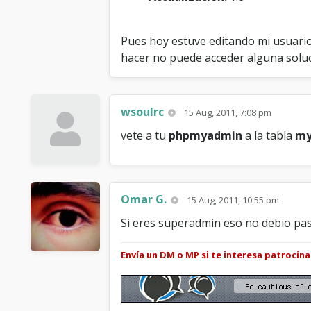
Pues hoy estuve editando mi usuari
hacer no puede acceder alguna solu
wsoulrc
15 Aug, 2011, 7:08 pm
vete a tu
phpmyadmin
a la tabla
my
Omar G.
15 Aug, 2011, 10:55 pm
Si eres superadmin eso no debio pa
Envía un DM o MP si te interesa patrocin