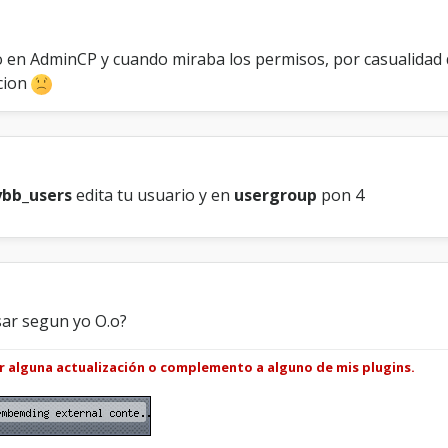
a
c
i
o en AdminCP y cuando miraba los permisos, por casualidad 
o
cion
n
A
c
e
s
o
bb_users
edita tu usuario y en
usergroup
pon 4
a
l
A
d
m
i
n
sar segun yo O.o?
C
P
ar alguna actualización o complemento a alguno de mis plugins.
e
n
m
i