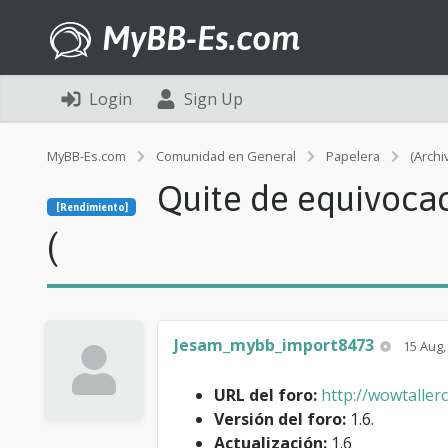
MyBB-Es.com
Login
Sign Up
MyBB-Es.com
Comunidad en General
Papelera
(Archi
Quite de equivocac
[Rendimiento]
(
Jesam_mybb_import8473
15 Aug,
URL del foro:
http://wowtaller
Versión del foro:
1.6.
Actualización:
1.6