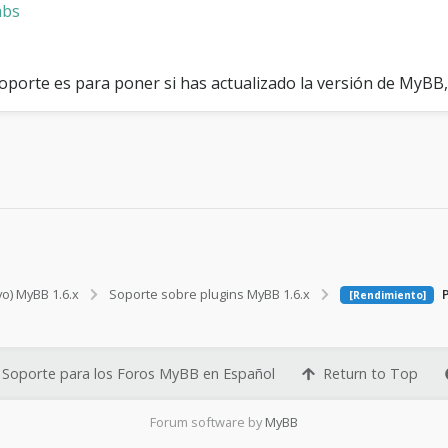
a
abs
l
g
a
n
soporte es para poner si has actualizado la versión de MyBB
l
o
s
c
o
m
e
n
t
a
r
vo) MyBB 1.6.x
Soporte sobre plugins MyBB 1.6.x
P
[Rendimiento]
i
o
s
y
Soporte para los Foros MyBB en Español
Return to Top
n
i
v
Forum software by
MyBB
e