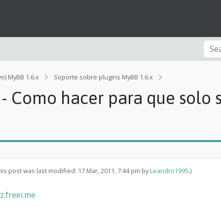
vo) MyBB 1.6.x
Soporte sobre plugins MyBB 1.6.x
[Rendimiento]
- Como hacer para que solo s
P
r
o
ff
i
l
l
e
C
his post was last modified: 17 Mar, 2011, 7:44 pm by
Leandro1995
.)
o
m
.freei.me
m
e
n