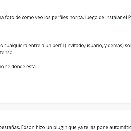
t
-
C
una foto de como veo los perfiles horita, luego de instalar el 
o
m
o
h
a
ualquiera entre a un perfil (invitado,usuario, y demás) solo 
c
tenso.
e
r
p
no se donde esta.
a
r
a
q
u
e
s
o
l
o
s
pestañas. Edson hizo un plugin que ya te las pone automátic