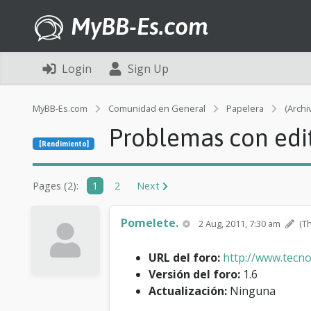
MyBB-Es.com
Login
Sign Up
MyBB-Es.com
Comunidad en General
Papelera
(Archi
Problemas con edit,
[Rendimiento]
Pages (2):
1
2
Next
Pomelete.
2 Aug, 2011, 7:30 am
(T
URL del foro:
http://www.tecn
Versión del foro:
1.6
Actualización:
Ninguna