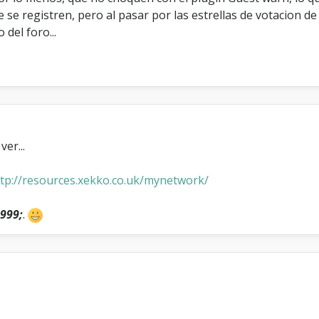
p
 se registren, pero al pasar por las estrellas de votacion de 
o
s
del foro...
t
s
ver...
tp://resources.xekko.co.uk/mynetwork/
 999;
.