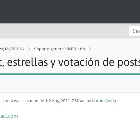
vo) MyBB 1.6.x
Soporte general MyBB 1.6.x
[Rendimiento]
 estrellas y votación de post
P
r
o
b
l
e
m
his post was last modified: 2 Aug, 2011, 7:50 am by
NarutoGold
.)
a
s
c
oact.com
o
n
e
d