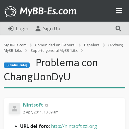
MyBB-Es.com
Login
Sign Up
MyBB-Es.com
Comunidad en General
Papelera
(Archivo)
MyBB 1.6.x
Soporte general MyBB 1.6.x
[Rendimiento]
Problema con
P
[Rendimiento]
r
o
ChangUonDyU
b
l
e
m
a
Nintsoft
c
o
2 Apr, 2011, 10:09 am
n
C
URL del foro:
http://nintsoft.zzl.org
h