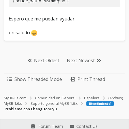
(include_path='.:/usr/lib/php');
Espero que me puedan ayudar.
un saludo
Next Oldest
Next Newest
Show Threaded Mode
Print Thread
MyBB-Es.com
Comunidad en General
Papelera
(Archivo)
MyBB 1.6.x
Soporte general MyBB 1.6.x
[Rendimiento]
Problema con ChangUonDyU
Forum Team
Contact Us