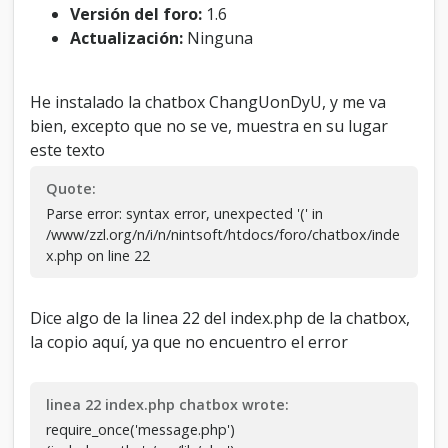
a
Versión del foro:
1.6
n
Actualización:
Ninguna
g
U
o
He instalado la chatbox ChangUonDyU, y me va
n
bien, excepto que no se ve, muestra en su lugar
D
y
este texto
U
Quote:
Parse error: syntax error, unexpected '(' in
/www/zzl.org/n/i/n/nintsoft/htdocs/foro/chatbox/inde
x.php on line 22
Dice algo de la linea 22 del index.php de la chatbox,
la copio aquí, ya que no encuentro el error
linea 22 index.php chatbox wrote:
require_once('message.php')