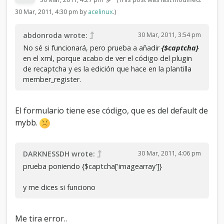
value="{$mybb->post_code}" />

30 Mar, 2011, 4:30 pm by
acelinux
.)
<table border="0" cellspacing="' . 
$theme['borderwidth'] . '" 
30 Mar, 2011, 3:54 pm
abdonroda wrote:
cellpadding="' . $theme['tablespace'] . 
'" class="tborder">

No sé si funcionará, pero prueba a añadir
{$captcha}
<thead>

en el xml, porque acabo de ver el código del plugin
<tr>

de recaptcha y es la edición que hace en la plantilla
<td colspan="2" class="thead">

member_register.
<strong>' . $pages['name'] . '</strong>

</td>

</tr>

El formulario tiene ese código, que es del default de
</thead>

<tbody>

mybb.
{$usertemplate}

<tr>

<td width="40%" class="trow1"><strong>
30 Mar, 2011, 4:06 pm
DARKNESSDH wrote:
{$lang->email_subject}</strong></td>

prueba poniendo {$captcha['imagearray']}
<td width="60%" class="trow1"><input 
type="text" class="textbox" size="50" 
y me dices si funciono
name="subject" value="{$subject}" />
</td>

</tr>

<tr>

Me tira error..