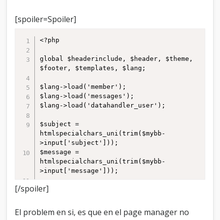
[spoiler=Spoiler]
<?php

global $headerinclude, $header, $theme, 
$footer, $templates, $lang;

$lang->load('member');

$lang->load('messages');

$lang->load('datahandler_user');

$subject = 
htmlspecialchars_uni(trim($mybb-
>input['subject']));

$message = 
htmlspecialchars_uni(trim($mybb-
>input['message']));

[/spoiler]
if(!$mybb->user['uid'])

{

	$name = 
El problem en si, es que en el page manager no
htmlspecialchars_uni(trim($mybb-