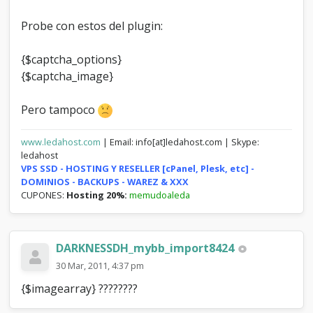
<td valign="top" width="40%" 
class="trow2"><strong>{$lang-
Probe con estos del plugin:
>email_message}</strong></td>

<td width="60%" class="trow2"><textarea 
cols="50" rows="10" name="message">
{$captcha_options}
{$message}</textarea></td>

{$captcha_image}
</tr>

{$captcha}

</tbody>

Pero tampoco
</table>

<br />

www.ledahost.com
| Email: info[at]ledahost.com | Skype:
<input type="hidden" name="action" 
ledahost
value="do_email" />

VPS SSD - HOSTING Y RESELLER [cPanel, Plesk, etc] -
<div align="center"><input type="submit" 
DOMINIOS - BACKUPS - WAREZ & XXX
class="button" value="{$lang-
CUPONES:
Hosting 20%:
memudoaleda
>send_email}" /></div>

</form>

{$footer}

</body>

DARKNESSDH_mybb_import8424
</html>';

30 Mar, 2011, 4:37 pm
$template = str_replace("\'", "'", 
{$imagearray} ????????
addslashes($template));
