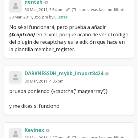
nentab
	$imagehash = md5(random_str(12));

	$imagearray= array(

30 Mar, 2011, 3:54 pm
(This post was last modified:
		'imagehash' => $imagehash,

30 Mar, 2011, 3:55 pm by
Cluster
.)
		'imagestring' => $randomstr,

		'dateline' => TIME_NOW

No sé si funcionará, pero prueba a añadir
	);

{$captcha}
en el xml, porque acabo de ver el código
	$db->insert_query('captcha', 
del plugin de recaptcha y es la edición que hace en
$imagearray);

	eval("\$captcha = \"" . $templates-
la plantilla member_register.
>get('post_captcha') . "\";");

}

$template = '<html>

DARKNESSDH_mybb_import8424
<head>

30 Mar, 2011, 4:06 pm
<title>' . $pages['name'] . '</title>

{$headerinclude}

prueba poniendo {$captcha['imagearray']}
</head>

<body>

y me dices si funciono
{$header}

{$errors}

<form action="' . 
$_SERVER['REQUEST_URI'] . '" 
Kevinex
method="post">

<input type="hidden" name="my_post_key" 
30 Mar, 2011, 4:27 pm
(This post was last modified: