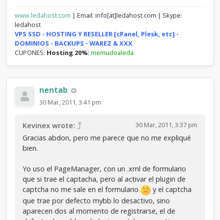
	elseif(strpos($name, '<') !== false 
|| strpos($name, '>') !== false || 
www.ledahost.com
| Email: info[at]ledahost.com | Skype:
strpos($name, '&') !== false || 
ledahost
my_strpos($name, '\\') !== false || 
VPS SSD - HOSTING Y RESELLER [cPanel, Plesk, etc] -
strpos($name, ';') !== false || 
DOMINIOS - BACKUPS - WAREZ & XXX
strpos($name, ',') !== false)

CUPONES:
Hosting 20%:
memudoaleda
	{

		$errors[] = $lang-
>userdata_bad_characters_username;

nentab
	}

30 Mar, 2011, 3:41 pm
	if(empty($email))

	{

30 Mar, 2011, 3:37 pm
Kevinex wrote:
		$errors[] = $lang-
>userdata_missing_email;

Gracias abdon, pero me parece que no me expliqué
	}

bien.
	elseif(!validate_email_format($email))

	{

Yo uso el PageManager, con un .xml de formulario
		$errors[] = $lang-
que si trae el captacha, pero al activar el plugin de
>userdata_invalid_email_format;

captcha no me sale en el formulario
y el captcha
	}

que trae por defecto mybb lo desactivo, sino
aparecen dos al momento de registrarse, el de
	if(empty($subject))

	{
