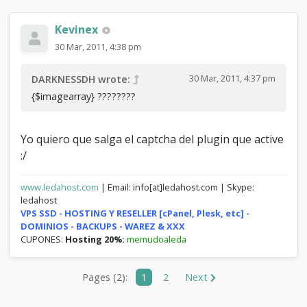
add_breadcrumb($pages['name']);

Kevinex
eval("\$page = \"" . $template . "\";");

30 Mar, 2011, 4:38 pm
output_page($page);

30 Mar, 2011, 4:37 pm
DARKNESSDH wrote:
?>
{$imagearray} ????????
Yo quiero que salga el captcha del plugin que active
:/
www.ledahost.com
| Email: info[at]ledahost.com | Skype:
ledahost
VPS SSD - HOSTING Y RESELLER [cPanel, Plesk, etc] -
DOMINIOS - BACKUPS - WAREZ & XXX
CUPONES:
Hosting 20%:
memudoaleda
Pages (2):
1
2
Next