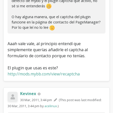
defecto de mybb y el plugin captcha que activo, no
		$errors[] = $lang-
sé si me entenderás
>error_no_email_subject;

	}

O hay alguna manera, que el captcha del plugin
funcione en la página de contacto del PageManager?
	if(empty($message))

Por lo que leí no lo lee
	{

		$errors[] = $lang-
>error_no_email_message;

Aaah vale vale, al principio entendí que
	}

simplemente querías añadirle el captcha al
	if($mybb->settings['captchaimage'] 
formulario de contacto porque no tenías.
== 1 && function_exists("imagepng") && 
!$mybb->user['uid'])

	{

El plugin que usas es este?
		$imagehash = $db-
http://mods.mybb.com/view/recaptcha
>escape_string($mybb-
>input['imagehash']);

		$imagestring = $db-
>escape_string($mybb-
Kevinex
>input['imagestring']);

30 Mar, 2011, 3:44 pm
(This post was last modified:
		$query = $db-
>simple_select('captcha', '*', 
30 Mar, 2011, 3:44 pm by
acelinux
.)
'imagehash="' . $imagehash . '"'); 
