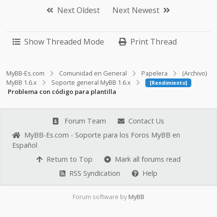
Next Oldest
Next Newest
Show Threaded Mode
Print Thread
MyBB-Es.com
Comunidad en General
Papelera
(Archivo)
MyBB 1.6.x
Soporte general MyBB 1.6.x
[Rendimiento]
Problema con código para plantilla
Forum Team
Contact Us
MyBB-Es.com - Soporte para los Foros MyBB en
Español
Return to Top
Mark all forums read
RSS Syndication
Help
Forum software by
MyBB