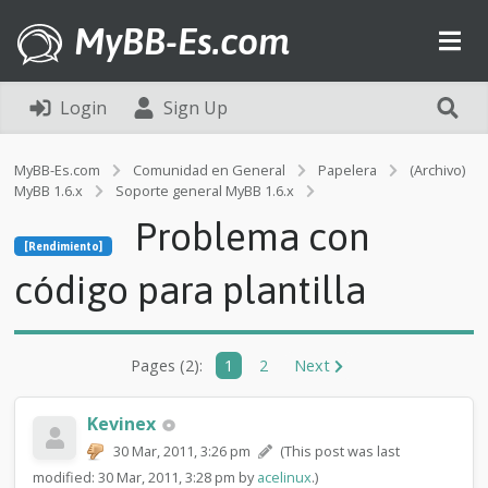
MyBB-Es.com
Login
Sign Up
MyBB-Es.com
Comunidad en General
Papelera
(Archivo)
MyBB 1.6.x
Soporte general MyBB 1.6.x
[Rendimiento]
Problema con
P
[Rendimiento]
r
o
código para plantilla
b
l
e
m
Pages (2):
1
2
Next
a
c
o
Kevinex
n
30 Mar, 2011, 3:26 pm
(This post was last
c
modified: 30 Mar, 2011, 3:28 pm by
acelinux
.)
ó