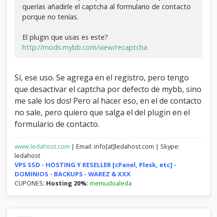
querías añadirle el captcha al formulario de contacto
		}

porque no tenías.
		my_mail($mybb-
>settings['adminemail'], '[' . $mybb-
>settings['bbname'] . ' ' . 
El plugin que usas es este?
$pages['name'] . '] ' . $subject, 
http://mods.mybb.com/view/recaptcha
$message, $from, '', '', false, 'text', 
'', $email);

Sí, ese uso. Se agrega en el registro, pero tengo
		redirect($mybb-
que desactivar el captcha por defecto de mybb, sino
>settings['bburl'], $lang-
me sale los dos! Pero al hacer eso, en el de contacto
>redirect_emailsent);

	}

no sale, pero quiero que salga el del plugin en el
	else

formulario de contacto.
	{

		$errors = inline_error($errors);

	}

www.ledahost.com
| Email: info[at]ledahost.com | Skype:
}

ledahost
VPS SSD - HOSTING Y RESELLER [cPanel, Plesk, etc] -
if($mybb->settings['captchaimage'] == 1 
DOMINIOS - BACKUPS - WAREZ & XXX
&& function_exists('imagepng') && 
CUPONES:
Hosting 20%:
memudoaleda
!$mybb->user['uid'])

{

	$randomstr = random_str(5);
