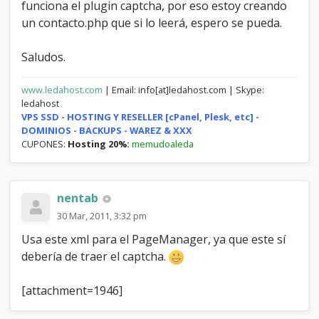
funciona el plugin captcha, por eso estoy creando
>input['name']));

un contacto.php que si lo leerá, espero se pueda.
	$email = 
htmlspecialchars_uni(trim($mybb-
>input['email']));

Saludos.
	$usertemplate = '<tr>

www.ledahost.com
| Email: info[at]ledahost.com | Skype:
<td width="40%" class="trow1"><strong>
ledahost
{$lang->full_name}</strong></td>

VPS SSD - HOSTING Y RESELLER [cPanel, Plesk, etc] -
<td width="60%" class="trow1"><input 
DOMINIOS - BACKUPS - WAREZ & XXX
type="text" class="textbox" size="50" 
CUPONES:
Hosting 20%:
memudoaleda
name="name" value="{$name}" /></td>

</tr>

<tr>

<td width="40%" class="trow2"><strong>
nentab
{$lang->email_address}</strong></td>

<td width="60%" class="trow2"><input 
30 Mar, 2011, 3:32 pm
type="text" class="textbox" size="50" 
Usa este xml para el PageManager, ya que este sí
name="email" value="{$email}" /></td>

</tr>';

debería de traer el captcha.
	$usertemplate = str_replace("\'", 
[attachment=1946]
"'", addslashes($usertemplate));
