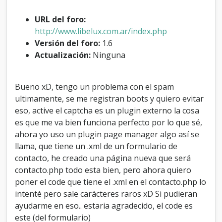
d
i
URL del foro:
g
http://www.libelux.com.ar/index.php
o
Versión del foro:
1.6
p
a
Actualización:
Ninguna
r
a
p
Bueno xD, tengo un problema con el spam
l
ultimamente, se me registran boots y quiero evitar
a
n
eso, active el captcha es un plugin externo la cosa
t
es que me va bien funciona perfecto por lo que sé,
i
ahora yo uso un plugin page manager algo así se
l
llama, que tiene un .xml de un formulario de
l
a
contacto, he creado una página nueva que será
contacto.php todo esta bien, pero ahora quiero
poner el code que tiene el .xml en el contacto.php lo
intenté pero sale carácteres raros xD Si pudieran
ayudarme en eso.. estaria agradecido, el code es
este (del formulario)