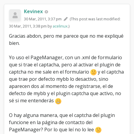
	eval("\$usertemplate = \"" . 
$usertemplate . "\";");

Kevinex
}

else

30 Mar, 2011, 3:37 pm
(This post was last modified:
{

30 Mar, 2011, 3:38 pm by
acelinux
.)
	$name = $mybb->user['username'];

	$email = $mybb->user['email'];

Gracias abdon, pero me parece que no me expliqué
bien.
	eval("\$usertemplate = \"" . 
$templates->get('changeuserbox') . 
Yo uso el PageManager, con un .xml de formulario
"\";");

}

que si trae el captacha, pero al activar el plugin de
captcha no me sale en el formulario
y el captcha
if($mybb->input['action'] == 'do_email' 
que trae por defecto mybb lo desactivo, sino
&& $mybb->request_method == 'post')

aparecen dos al momento de registrarse, el de
{

	verify_post_check($mybb-
defecto de mybb y el plugin captcha que activo, no
>input['my_post_key']);

sé si me entenderás
	if(empty($name))

O hay alguna manera, que el captcha del plugin
	{

		$errors[] = $lang-
funcione en la página de contacto del
>userdata_missing_username;

PageManager? Por lo que leí no lo lee
	}
