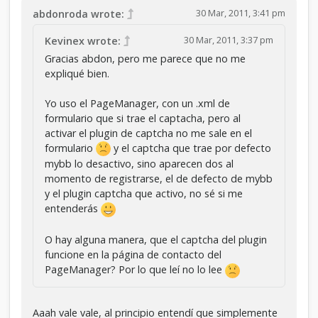
		$imgcheck = $db-
30 Mar, 2011, 3:41 pm
abdonroda wrote:
>fetch_array($query);

		if(my_strtolower($imgcheck['imagestring']) 
30 Mar, 2011, 3:37 pm
Kevinex wrote:
!= my_strtolower($imagestring) || 
Gracias abdon, pero me parece que no me
!$imgcheck['imagehash'])

expliqué bien.
		{

			$errors[] = $lang-
>error_regimageinvalid;

Yo uso el PageManager, con un .xml de
		}

formulario que si trae el captacha, pero al
		$db->delete_query('captcha', 
activar el plugin de captcha no me sale en el
'imagehash="' . $imagehash . '"');

formulario
y el captcha que trae por defecto
	}

mybb lo desactivo, sino aparecen dos al
momento de registrarse, el de defecto de mybb
	if(count($errors) == 0)

y el plugin captcha que activo, no sé si me
	{

entenderás
		if($mybb-
>settings['mail_handler'] == 'smtp')

		{

O hay alguna manera, que el captcha del plugin
			$from = $email;

funcione en la página de contacto del
		}

PageManager? Por lo que leí no lo lee
		else

		{

			$from = $name . ' <' . 
Aaah vale vale, al principio entendí que simplemente
$email . '>';
