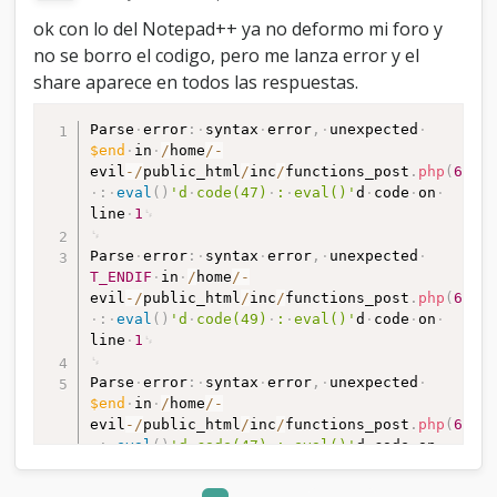
ok con lo del Notepad++ ya no deformo mi foro y
no se borro el codigo, pero me lanza error y el
share aparece en todos las respuestas.
Parse
error
:
syntax
error
,
unexpected
$end
in
/
home
/
-
evil
-
/
public_html
/
inc
/
functions_post
.
php
(
635
)
:
eval
(
)
'd
code(47)
:
eval()'
d
code
on
line
1
Parse
error
:
syntax
error
,
unexpected
T_ENDIF
in
/
home
/
-
evil
-
/
public_html
/
inc
/
functions_post
.
php
(
635
)
:
eval
(
)
'd
code(49)
:
eval()'
d
code
on
line
1
Parse
error
:
syntax
error
,
unexpected
$end
in
/
home
/
-
evil
-
/
public_html
/
inc
/
functions_post
.
php
(
635
)
:
eval
(
)
'd
code(47)
:
eval()'
d
code
on
line
1