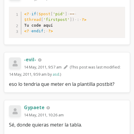
<?
if
(
$post
[
'pid'
]
==
$thread
[
'firstpost'
]
)
:
?>
<?
endif
;
?>
-evil-
14 May, 2011, 9:57 am
(This post was last modified:
14 May, 2011, 9:59 am by
asd
.)
eso lo tendria que meter en la plantilla postbit?
Gypaete
14 May, 2011, 10:26 am
Sé, donde quieras meter la tabla.