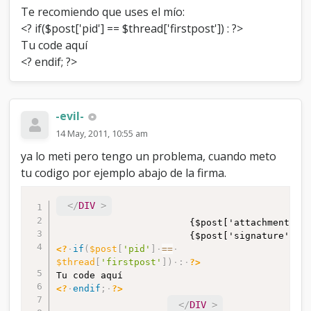
Te recomiendo que uses el mío:
<? if($post['pid'] == $thread['firstpost']) : ?>
Tu code aquí
<? endif; ?>
-evil-
14 May, 2011, 10:55 am
ya lo meti pero tengo un problema, cuando meto
tu codigo por ejemplo abajo de la firma.
</
DIV
>
						{$post['attachments']}

<?
if
(
$post
[
'pid'
]
==
$thread
[
'firstpost'
]
)
:
?>
<?
endif
;
?>
</
DIV
>