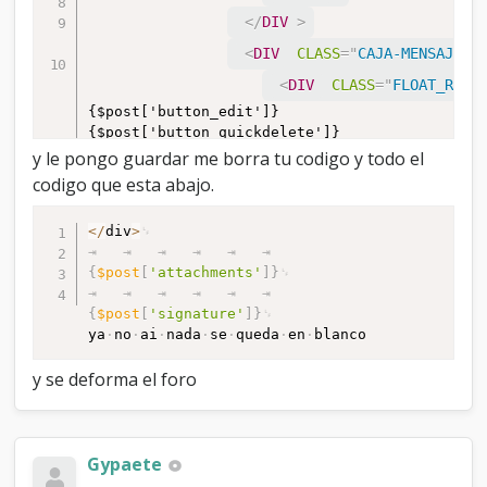
</
DIV
>
<
DIV
CLASS
=
"
CAJA-MENSAJE-P
<
DIV
CLASS
=
"
FLOAT_RIGH
{$post['button_edit']}
{$post['button_quickdelete']}
{$post['button_quote']}{$post ETC!!!
y le pongo guardar me borra tu codigo y todo el
codigo que esta abajo.
<
/
div
>
{
$post
[
'attachments'
]
}
{
$post
[
'signature'
]
}
ya
no
ai
nada
se
queda
en
blanco
y se deforma el foro
Gypaete