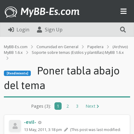
MyBB-Es.com
Login
Sign Up
MyBB-Es.com
Comunidad en General
Papelera
(Archivo)
MyBB 1.6.x
Soporte sobre temas (Estilos y plantillas) MyBB 1.6.x
[Rendimiento]
Poner tabla abajo
P
[Rendimiento]
o
n
del tema
e
r
t
a
Pages (3):
1
2
3
Next
b
l
a
-evil-
a
13 May, 2011, 3:18 pm
(This post was last modified:
b