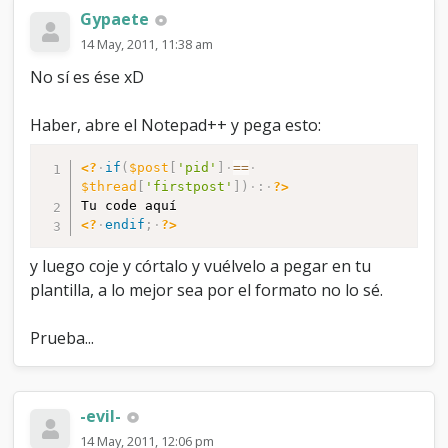
Gypaete
14 May, 2011, 11:38 am
No sí es ése xD
Haber, abre el Notepad++ y pega esto:
<?
if
(
$post
[
'pid'
]
==
$thread
[
'firstpost'
]
)
:
?>
<?
endif
;
?>
y luego coje y córtalo y vuélvelo a pegar en tu
plantilla, a lo mejor sea por el formato no lo sé.
Prueba...
-evil-
14 May, 2011, 12:06 pm