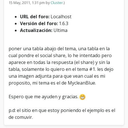
15 May, 2011, 1:31 pm by
Cluster
.)
a
j
o
URL del foro:
Localhost
d
Versión del foro:
1.6.3
e
Actualización:
Ultima
l
t
e
m
poner una tabla abajo del tema, una tabla en la
a
cual pondre el social share, lo he intentado pero
aparece en todas la respuesta (el share) y sin la
tabla, solamente lo quiero en el tema #1. les dejo
una imagen adjunta para que vean cual es mi
proposito, mi tema es el de MycleanBlue.
Espero que me ayuden y gracias.
p.d: el sitio en que estoy poniendo el ejemplo es el
de comuvir.