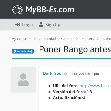
MyBB-Es.com
Login
Sign Up
MyBB-Es.com
Comunidad en General
Papelera
(Archi
Poner Rango antes
[Rendimiento]
Dark_Soul
13 Jul, 2011, 5:19 pm
URL del foro:
http://www.hackl
Versión del foro:
1.6
Actualización:
si