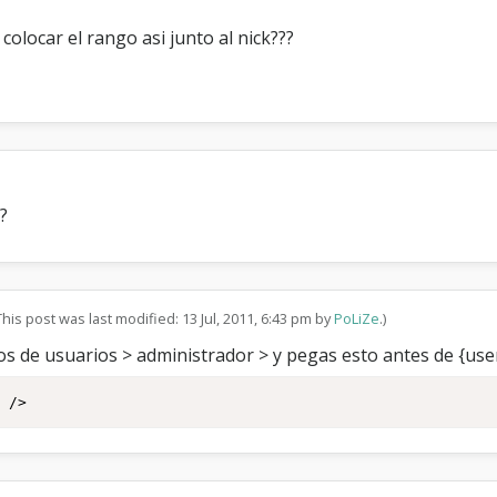
s
d
olocar el rango asi junto al nick???
e
l
N
i
c
k
?
This post was last modified: 13 Jul, 2011, 6:43 pm by
PoLiZe
.)
os de usuarios > administrador > y pegas esto antes de {us
" />