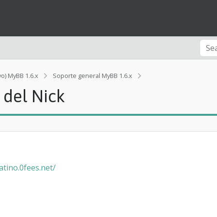
vo) MyBB 1.6.x
Soporte general MyBB 1.6.x
[Rendimiento]
 del Nick
P
o
n
e
r
R
a
n
atino.0fees.net/
g
o
a
n
t
e