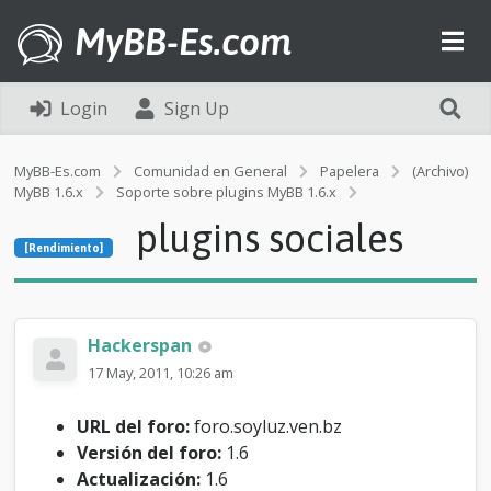
MyBB-Es.com
Login
Sign Up
MyBB-Es.com
Comunidad en General
Papelera
(Archivo)
MyBB 1.6.x
Soporte sobre plugins MyBB 1.6.x
[Rendimiento]
plugins sociales
p
[Rendimiento]
l
u
g
i
n
Hackerspan
s
17 May, 2011, 10:26 am
s
o
c
URL del foro:
foro.soyluz.ven.bz
i
Versión del foro:
1.6
a
Actualización:
1.6
l