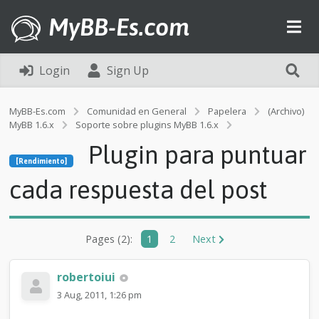
MyBB-Es.com
Login
Sign Up
MyBB-Es.com
Comunidad en General
Papelera
(Archivo)
MyBB 1.6.x
Soporte sobre plugins MyBB 1.6.x
[Rendimiento]
Plugin para puntuar
P
[Rendimiento]
l
u
cada respuesta del post
g
i
n
p
Pages (2):
1
2
Next
a
r
a
robertoiui
p
3 Aug, 2011, 1:26 pm
u
n