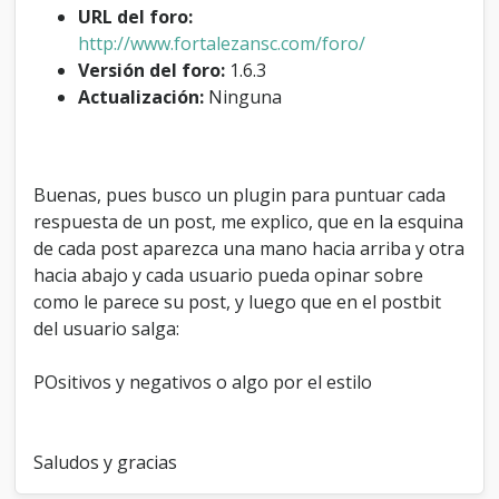
t
URL del foro:
u
http://www.fortalezansc.com/foro/
a
Versión del foro:
1.6.3
r
Actualización:
Ninguna
c
a
d
a
r
Buenas, pues busco un plugin para puntuar cada
e
respuesta de un post, me explico, que en la esquina
s
p
de cada post aparezca una mano hacia arriba y otra
u
hacia abajo y cada usuario pueda opinar sobre
e
como le parece su post, y luego que en el postbit
s
del usuario salga:
t
a
d
POsitivos y negativos o algo por el estilo
e
l
p
o
Saludos y gracias
s