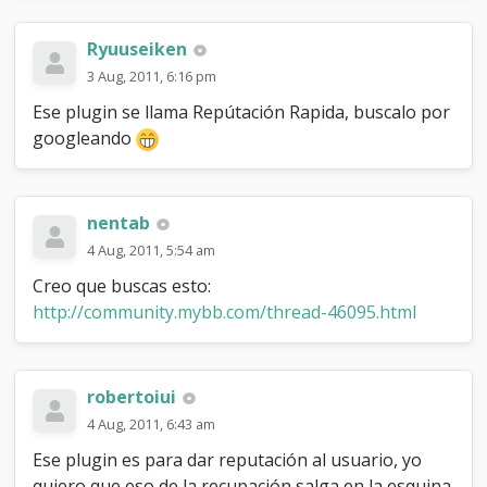
t
Ryuuseiken
3 Aug, 2011, 6:16 pm
Ese plugin se llama Repútación Rapida, buscalo por
googleando
nentab
4 Aug, 2011, 5:54 am
Creo que buscas esto:
http://community.mybb.com/thread-46095.html
robertoiui
4 Aug, 2011, 6:43 am
Ese plugin es para dar reputación al usuario, yo
quiero que eso de la recupación salga en la esquina