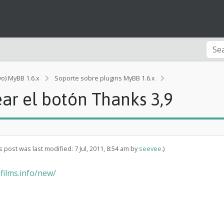
vo) MyBB 1.6.x
Soporte sobre plugins MyBB 1.6.x
[Rendimiento]
ar el botón Thanks 3,9
N
o
h
a
y
f
s post was last modified: 7 Jul, 2011, 8:54 am by
seevee
.)
o
r
films.info/new/
m
a
a
l
i
n