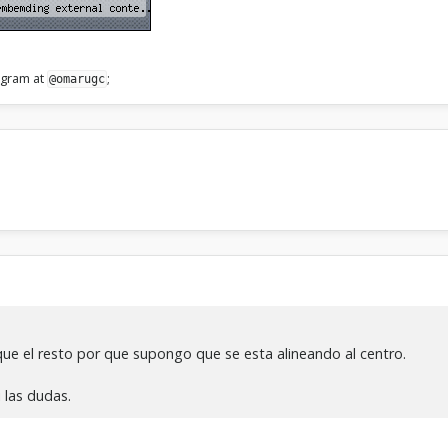
legram at
;
@omarugc
que el resto por que supongo que se esta alineando al centro.
i las dudas.