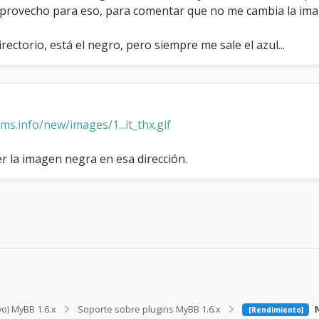
 aprovecho para eso, para comentar que no me cambia la ima
rectorio, está el negro, pero siempre me sale el azul...
lms.info/new/images/1...it_thx.gif
r la imagen negra en esa dirección.
vo) MyBB 1.6.x
Soporte sobre plugins MyBB 1.6.x
N
[Rendimiento]