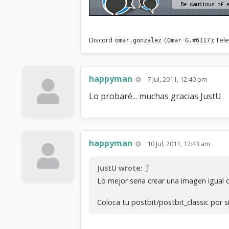
Discord
(
); Te
omar.gonzalez
Omar G.#6117
happyman
7 Jul, 2011, 12:40 pm
Lo probaré... muchas gracias JustU
happyman
10 Jul, 2011, 12:43 am
JustU wrote:
Lo mejor seria crear una imagen igual 
Coloca tu postbit/postbit_classic por s