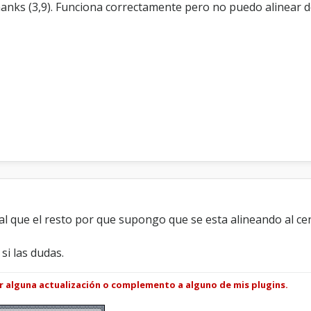
hanks (3,9). Funciona correctamente pero no puedo alinear d
e
a
r
e
l
b
o
t
ó
n
T
h
a
n
k
s
l que el resto por que supongo que se esta alineando al ce
3
,
9
si las dudas.
ar alguna actualización o complemento a alguno de mis plugins.