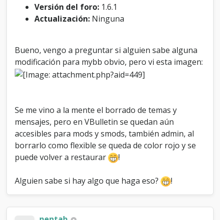
e
Versión del foro:
1.6.1
s
Actualización:
Ninguna
B
o
r
Bueno, vengo a preguntar si alguien sabe alguna
r
modificación para mybb obvio, pero vi esta imagen:
a
d
o
s
Se me vino a la mente el borrado de temas y
mensajes, pero en VBulletin se quedan aún
accesibles para mods y smods, también admin, al
borrarlo como flexible se queda de color rojo y se
puede volver a restaurar
!
Alguien sabe si hay algo que haga eso?
!
nentab